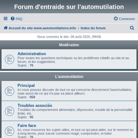
Forum d'entraide sur l'automutilation
FAQ
Connexion
R
Accueil du site www.automutilations.info
Index du forum
e
Nous sommes le dim. 09 août 2026, 09h06
c
Modération
h
Administration
e
Pour toutes les questions techniques ou les problèmes relatifs au site et au
forum, et les suggestions.
r
Sujets :
76
c
L'automutilation
h
Principal
e
Ici vous pouvez discuter de tout ce qui concerne directement l'automutilation,
mais aussi de ce qui n'a pas sa place ailleurs.
r
Sujets :
958
Troubles associés
Troubles du comportement alimentaire, dépression, trouble de la personnalité
limite, etc.
Sujets :
95
Faire face
Ici, vous trouverez les sujets utiles, et tout ce qui peut aider, sur le moment ou
à long terme, pour savoir comment reagir, comprendre, et lutter.
Sujets :
76