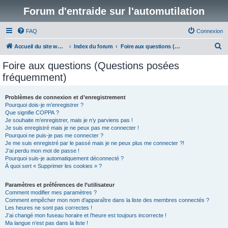
Forum d'entraide sur l'automutilation
FAQ
Connexion
R
Accueil du site www.automutilations.info
Index du forum
Foire aux questions (Questions posées fréquemment)
e
Foire aux questions (Questions posées
c
fréquemment)
h
e
Problèmes de connexion et d’enregistrement
Pourquoi dois-je m’enregistrer ?
r
Que signifie COPPA ?
c
Je souhaite m’enregistrer, mais je n’y parviens pas !
Je suis enregistré mais je ne peux pas me connecter !
h
Pourquoi ne puis-je pas me connecter ?
Je me suis enregistré par le passé mais je ne peux plus me connecter ?!
e
J’ai perdu mon mot de passe !
r
Pourquoi suis-je automatiquement déconnecté ?
À quoi sert « Supprimer les cookies » ?
Paramètres et préférences de l’utilisateur
Comment modifier mes paramètres ?
Comment empêcher mon nom d’apparaître dans la liste des membres connectés ?
Les heures ne sont pas correctes !
J’ai changé mon fuseau horaire et l’heure est toujours incorrecte !
Ma langue n’est pas dans la liste !