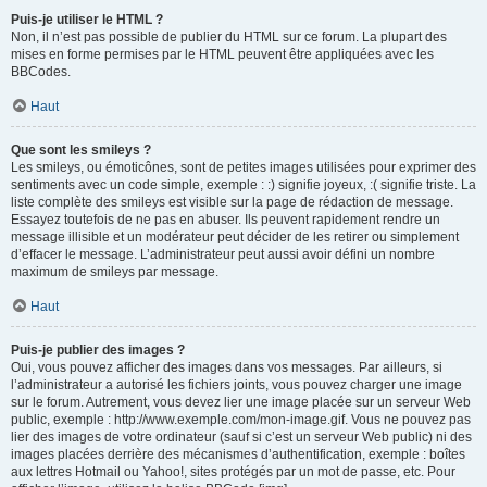
Puis-je utiliser le HTML ?
Non, il n’est pas possible de publier du HTML sur ce forum. La plupart des
mises en forme permises par le HTML peuvent être appliquées avec les
BBCodes.
Haut
Que sont les smileys ?
Les smileys, ou émoticônes, sont de petites images utilisées pour exprimer des
sentiments avec un code simple, exemple : :) signifie joyeux, :( signifie triste. La
liste complète des smileys est visible sur la page de rédaction de message.
Essayez toutefois de ne pas en abuser. Ils peuvent rapidement rendre un
message illisible et un modérateur peut décider de les retirer ou simplement
d’effacer le message. L’administrateur peut aussi avoir défini un nombre
maximum de smileys par message.
Haut
Puis-je publier des images ?
Oui, vous pouvez afficher des images dans vos messages. Par ailleurs, si
l’administrateur a autorisé les fichiers joints, vous pouvez charger une image
sur le forum. Autrement, vous devez lier une image placée sur un serveur Web
public, exemple : http://www.exemple.com/mon-image.gif. Vous ne pouvez pas
lier des images de votre ordinateur (sauf si c’est un serveur Web public) ni des
images placées derrière des mécanismes d’authentification, exemple : boîtes
aux lettres Hotmail ou Yahoo!, sites protégés par un mot de passe, etc. Pour