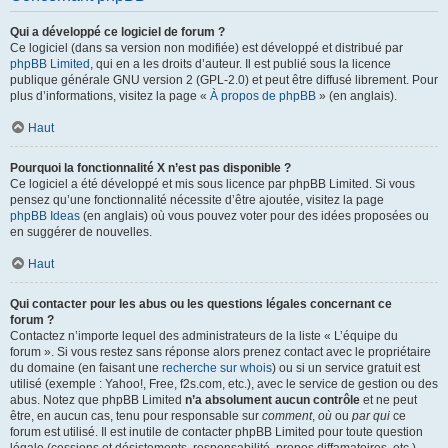
Qui a développé ce logiciel de forum ?
Ce logiciel (dans sa version non modifiée) est développé et distribué par
phpBB Limited
, qui en a les droits d’auteur. Il est publié sous la licence
publique générale GNU version 2 (GPL-2.0) et peut être diffusé librement. Pour
plus d’informations, visitez la page «
À propos de phpBB
» (en anglais).
Haut
Pourquoi la fonctionnalité X n’est pas disponible ?
Ce logiciel a été développé et mis sous licence par phpBB Limited. Si vous
pensez qu’une fonctionnalité nécessite d’être ajoutée, visitez la page
phpBB Ideas
(en anglais) où vous pouvez voter pour des idées proposées ou
en suggérer de nouvelles.
Haut
Qui contacter pour les abus ou les questions légales concernant ce
forum ?
Contactez n’importe lequel des administrateurs de la liste « L’équipe du
forum ». Si vous restez sans réponse alors prenez contact avec le propriétaire
du domaine (en faisant une
recherche sur whois
) ou si un service gratuit est
utilisé (exemple : Yahoo!, Free, f2s.com, etc.), avec le service de gestion ou des
abus. Notez que phpBB Limited
n’a absolument aucun contrôle
et ne peut
être, en aucun cas, tenu pour responsable sur
comment
,
où
ou
par qui
ce
forum est utilisé. Il est inutile de contacter phpBB Limited pour toute question