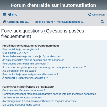
Forum d'entraide sur l'automutilation
FAQ
Connexion
R
Accueil du site www.automutilations.info
Index du forum
Foire aux questions (Questions posées fréquemment)
e
Foire aux questions (Questions posées
c
fréquemment)
h
e
Problèmes de connexion et d’enregistrement
Pourquoi dois-je m’enregistrer ?
r
Que signifie COPPA ?
c
Je souhaite m’enregistrer, mais je n’y parviens pas !
Je suis enregistré mais je ne peux pas me connecter !
h
Pourquoi ne puis-je pas me connecter ?
Je me suis enregistré par le passé mais je ne peux plus me connecter ?!
e
J’ai perdu mon mot de passe !
r
Pourquoi suis-je automatiquement déconnecté ?
À quoi sert « Supprimer les cookies » ?
Paramètres et préférences de l’utilisateur
Comment modifier mes paramètres ?
Comment empêcher mon nom d’apparaître dans la liste des membres connectés ?
Les heures ne sont pas correctes !
J’ai changé mon fuseau horaire et l’heure est toujours incorrecte !
Ma langue n’est pas dans la liste !