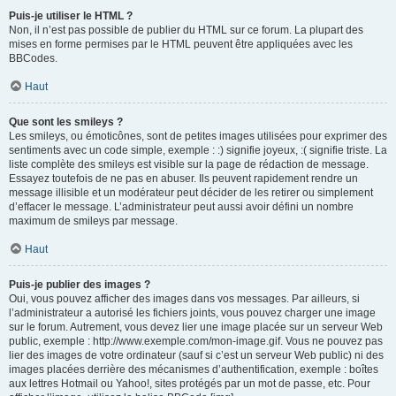
Puis-je utiliser le HTML ?
Non, il n’est pas possible de publier du HTML sur ce forum. La plupart des
mises en forme permises par le HTML peuvent être appliquées avec les
BBCodes.
Haut
Que sont les smileys ?
Les smileys, ou émoticônes, sont de petites images utilisées pour exprimer des
sentiments avec un code simple, exemple : :) signifie joyeux, :( signifie triste. La
liste complète des smileys est visible sur la page de rédaction de message.
Essayez toutefois de ne pas en abuser. Ils peuvent rapidement rendre un
message illisible et un modérateur peut décider de les retirer ou simplement
d’effacer le message. L’administrateur peut aussi avoir défini un nombre
maximum de smileys par message.
Haut
Puis-je publier des images ?
Oui, vous pouvez afficher des images dans vos messages. Par ailleurs, si
l’administrateur a autorisé les fichiers joints, vous pouvez charger une image
sur le forum. Autrement, vous devez lier une image placée sur un serveur Web
public, exemple : http://www.exemple.com/mon-image.gif. Vous ne pouvez pas
lier des images de votre ordinateur (sauf si c’est un serveur Web public) ni des
images placées derrière des mécanismes d’authentification, exemple : boîtes
aux lettres Hotmail ou Yahoo!, sites protégés par un mot de passe, etc. Pour