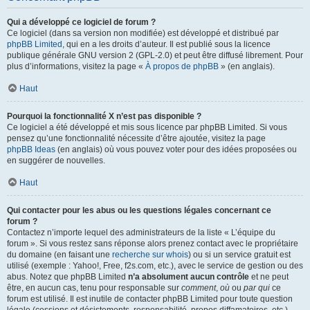
Qui a développé ce logiciel de forum ?
Ce logiciel (dans sa version non modifiée) est développé et distribué par
phpBB Limited
, qui en a les droits d’auteur. Il est publié sous la licence
publique générale GNU version 2 (GPL-2.0) et peut être diffusé librement. Pour
plus d’informations, visitez la page «
À propos de phpBB
» (en anglais).
Haut
Pourquoi la fonctionnalité X n’est pas disponible ?
Ce logiciel a été développé et mis sous licence par phpBB Limited. Si vous
pensez qu’une fonctionnalité nécessite d’être ajoutée, visitez la page
phpBB Ideas
(en anglais) où vous pouvez voter pour des idées proposées ou
en suggérer de nouvelles.
Haut
Qui contacter pour les abus ou les questions légales concernant ce
forum ?
Contactez n’importe lequel des administrateurs de la liste « L’équipe du
forum ». Si vous restez sans réponse alors prenez contact avec le propriétaire
du domaine (en faisant une
recherche sur whois
) ou si un service gratuit est
utilisé (exemple : Yahoo!, Free, f2s.com, etc.), avec le service de gestion ou des
abus. Notez que phpBB Limited
n’a absolument aucun contrôle
et ne peut
être, en aucun cas, tenu pour responsable sur
comment
,
où
ou
par qui
ce
forum est utilisé. Il est inutile de contacter phpBB Limited pour toute question