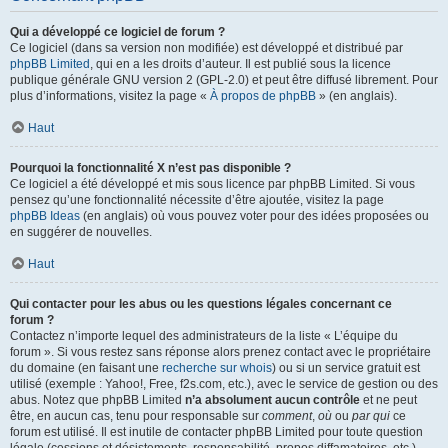
Qui a développé ce logiciel de forum ?
Ce logiciel (dans sa version non modifiée) est développé et distribué par
phpBB Limited
, qui en a les droits d’auteur. Il est publié sous la licence
publique générale GNU version 2 (GPL-2.0) et peut être diffusé librement. Pour
plus d’informations, visitez la page «
À propos de phpBB
» (en anglais).
Haut
Pourquoi la fonctionnalité X n’est pas disponible ?
Ce logiciel a été développé et mis sous licence par phpBB Limited. Si vous
pensez qu’une fonctionnalité nécessite d’être ajoutée, visitez la page
phpBB Ideas
(en anglais) où vous pouvez voter pour des idées proposées ou
en suggérer de nouvelles.
Haut
Qui contacter pour les abus ou les questions légales concernant ce
forum ?
Contactez n’importe lequel des administrateurs de la liste « L’équipe du
forum ». Si vous restez sans réponse alors prenez contact avec le propriétaire
du domaine (en faisant une
recherche sur whois
) ou si un service gratuit est
utilisé (exemple : Yahoo!, Free, f2s.com, etc.), avec le service de gestion ou des
abus. Notez que phpBB Limited
n’a absolument aucun contrôle
et ne peut
être, en aucun cas, tenu pour responsable sur
comment
,
où
ou
par qui
ce
forum est utilisé. Il est inutile de contacter phpBB Limited pour toute question