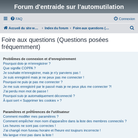
Forum d'entraide sur l'automutilation
FAQ
Connexion
R
Accueil du site www.automutilations.info
Index du forum
Foire aux questions (Questions posées fréquemment)
e
Foire aux questions (Questions posées
c
fréquemment)
h
e
Problèmes de connexion et d’enregistrement
Pourquoi dois-je m’enregistrer ?
r
Que signifie COPPA ?
c
Je souhaite m’enregistrer, mais je n’y parviens pas !
Je suis enregistré mais je ne peux pas me connecter !
h
Pourquoi ne puis-je pas me connecter ?
Je me suis enregistré par le passé mais je ne peux plus me connecter ?!
e
J’ai perdu mon mot de passe !
r
Pourquoi suis-je automatiquement déconnecté ?
À quoi sert « Supprimer les cookies » ?
Paramètres et préférences de l’utilisateur
Comment modifier mes paramètres ?
Comment empêcher mon nom d’apparaître dans la liste des membres connectés ?
Les heures ne sont pas correctes !
J’ai changé mon fuseau horaire et l’heure est toujours incorrecte !
Ma langue n’est pas dans la liste !