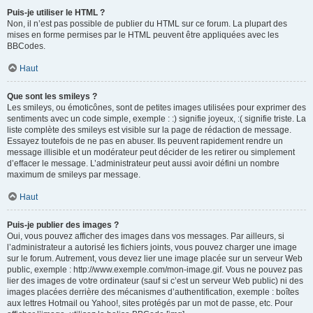
Puis-je utiliser le HTML ?
Non, il n’est pas possible de publier du HTML sur ce forum. La plupart des
mises en forme permises par le HTML peuvent être appliquées avec les
BBCodes.
Haut
Que sont les smileys ?
Les smileys, ou émoticônes, sont de petites images utilisées pour exprimer des
sentiments avec un code simple, exemple : :) signifie joyeux, :( signifie triste. La
liste complète des smileys est visible sur la page de rédaction de message.
Essayez toutefois de ne pas en abuser. Ils peuvent rapidement rendre un
message illisible et un modérateur peut décider de les retirer ou simplement
d’effacer le message. L’administrateur peut aussi avoir défini un nombre
maximum de smileys par message.
Haut
Puis-je publier des images ?
Oui, vous pouvez afficher des images dans vos messages. Par ailleurs, si
l’administrateur a autorisé les fichiers joints, vous pouvez charger une image
sur le forum. Autrement, vous devez lier une image placée sur un serveur Web
public, exemple : http://www.exemple.com/mon-image.gif. Vous ne pouvez pas
lier des images de votre ordinateur (sauf si c’est un serveur Web public) ni des
images placées derrière des mécanismes d’authentification, exemple : boîtes
aux lettres Hotmail ou Yahoo!, sites protégés par un mot de passe, etc. Pour