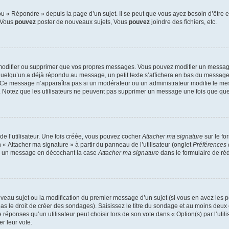
 « Répondre » depuis la page d’un sujet. Il se peut que vous ayez besoin d’être e
: Vous
pouvez
poster de nouveaux sujets, Vous
pouvez
joindre des fichiers, etc.
modifier ou supprimer que vos propres messages. Vous pouvez modifier un message
lqu’un a déjà répondu au message, un petit texte s’affichera en bas du message ind
n. Ce message n’apparaîtra pas si un modérateur ou un administrateur modifie le mes
ive. Notez que les utilisateurs ne peuvent pas supprimer un message une fois que qu
e l’utilisateur. Une fois créée, vous pouvez cocher
Attacher ma signature
sur le fo
 « Attacher ma signature » à partir du panneau de l’utilisateur (onglet
Préférences 
 à un message en décochant la case
Attacher ma signature
dans le formulaire de ré
ouveau sujet ou la modification du premier message d’un sujet (si vous en avez les p
 le droit de créer des sondages). Saisissez le titre du sondage et au moins deux o
onses qu’un utilisateur peut choisir lors de son vote dans « Option(s) par l’utilis
er leur vote.