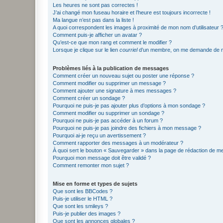
Les heures ne sont pas correctes !
J’ai changé mon fuseau horaire et l’heure est toujours incorrecte !
Ma langue n’est pas dans la liste !
A quoi correspondent les images à proximité de mon nom d’utilisateur 
Comment puis-je afficher un avatar ?
Qu’est-ce que mon rang et comment le modifier ?
Lorsque je clique sur le lien
courriel
d’un membre, on me demande de m
Problèmes liés à la publication de messages
Comment créer un nouveau sujet ou poster une réponse ?
Comment modifier ou supprimer un message ?
Comment ajouter une signature à mes messages ?
Comment créer un sondage ?
Pourquoi ne puis-je pas ajouter plus d’options à mon sondage ?
Comment modifier ou supprimer un sondage ?
Pourquoi ne puis-je pas accéder à un forum ?
Pourquoi ne puis-je pas joindre des fichiers à mon message ?
Pourquoi ai-je reçu un avertissement ?
Comment rapporter des messages à un modérateur ?
À quoi sert le bouton « Sauvegarder » dans la page de rédaction de 
Pourquoi mon message doit être validé ?
Comment remonter mon sujet ?
Mise en forme et types de sujets
Que sont les BBCodes ?
Puis-je utiliser le HTML ?
Que sont les smileys ?
Puis-je publier des images ?
Que sont les annonces globales ?