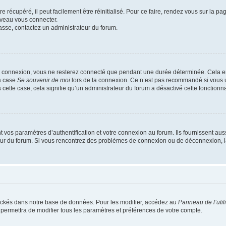
 récupéré, il peut facilement être réinitialisé. Pour ce faire, rendez vous sur la p
uveau vous connecter.
passe, contactez un administrateur du forum.
e connexion, vous ne resterez connecté que pendant une durée déterminée. Cela em
la case
Se souvenir de moi
lors de la connexion. Ce n’est pas recommandé si vous u
s cette case, cela signifie qu’un administrateur du forum a désactivé cette fonctionna
os paramètres d’authentification et votre connexion au forum. Ils fournissent aussi
teur du forum. Si vous rencontrez des problèmes de connexion ou de déconnexion, l
ockés dans notre base de données. Pour les modifier, accédez au
Panneau de l’util
 permettra de modifier tous les paramètres et préférences de votre compte.