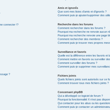
Amis et ignorés
Que sont mes listes d’amis et d’ignorés ?
?
Comment puis-je ajouter/supprimer des utilis
Recherche dans les forums
e connecter !?
Comment rechercher dans les forums ?
Pourquoi ma recherche ne renvoie aucun ré
Pourquoi ma recherche renvoie une page bl
Comment rechercher des membres ?
Comment puis-je trouver mes propres mess
Surveillance et favoris
Quelle est la différence entre les favoris et l
Comment mettre en favoris ou surveiller des
Comment surveiller des forums ?
Comment puis-je supprimer mes surveillanc
message ?
Fichiers joints
Quels fichiers joints sont autorisés sur ce f
Comment trouver tous mes fichiers joints ?
Concernant phpBB
Qui a développé ce logiciel de forum ?
Pourquoi la fonctionnalité X n’est pas dispon
Qui contacter pour les abus ou les questio
Comment puis-je contacter un administrateu