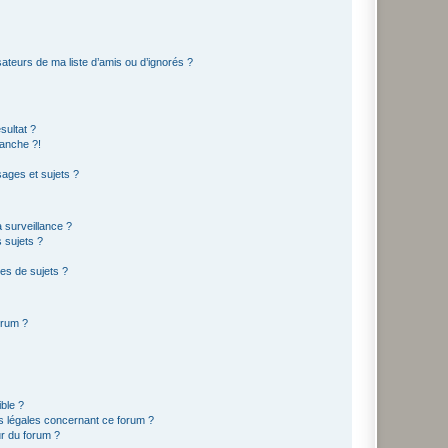
ateurs de ma liste d’amis ou d’ignorés ?
sultat ?
anche ?!
ages et sujets ?
a surveillance ?
 sujets ?
es de sujets ?
orum ?
ible ?
ns légales concernant ce forum ?
r du forum ?