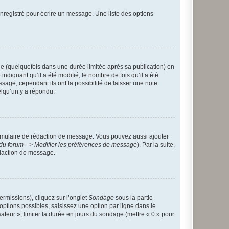
nregistré pour écrire un message. Une liste des options
 (quelquefois dans une durée limitée après sa publication) en
iquant qu’il a été modifié, le nombre de fois qu’il a été
sage, cependant ils ont la possibilité de laisser une note
elqu’un y a répondu.
rmulaire de rédaction de message. Vous pouvez aussi ajouter
du forum --> Modifier les préférences de message
). Par la suite,
daction de message.
ermissions), cliquez sur l’onglet
Sondage
sous la partie
ptions possibles, saisissez une option par ligne dans le
ateur », limiter la durée en jours du sondage (mettre « 0 » pour