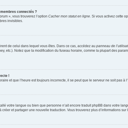
s membres connectés ?
forum », vous trouverez l’option
Cacher mon statut en ligne
. Si vous activez cette o
es invisibles.
ifférent de celui dans lequel vous êtes. Dans ce cas, accédez au
panneau de l’utilisa
ney, etc.). Notez que la modification du fuseau horaire, comme la plupart des para
ecte !
aire et que l’heure est toujours incorrecte, il se peut que le serveur ne soit pas à
installé votre langue ou bien que personne n’ait encore traduit phpBB dans votre l
s à créer et partager une nouvelle traduction. Vous trouverez plus d’informations sur l