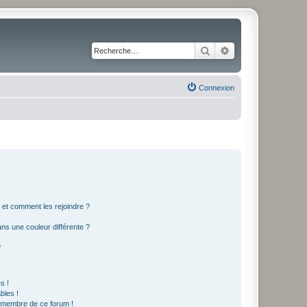
Rechercher
Recherche avancé
Connexion
s et comment les rejoindre ?
s une couleur différente ?
?
s !
bles !
n membre de ce forum !