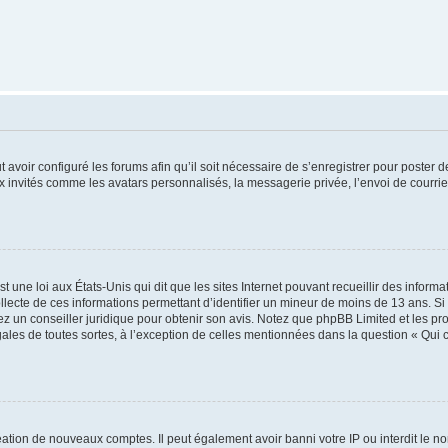
t avoir configuré les forums afin qu’il soit nécessaire de s’enregistrer pour poster
x invités comme les avatars personnalisés, la messagerie privée, l’envoi de courri
t une loi aux États-Unis qui dit que les sites Internet pouvant recueillir des infor
ollecte de ces informations permettant d’identifier un mineur de moins de 13 ans. S
tez un conseiller juridique pour obtenir son avis. Notez que phpBB Limited et les pr
gales de toutes sortes, à l’exception de celles mentionnées dans la question « Qui
réation de nouveaux comptes. Il peut également avoir banni votre IP ou interdit le no