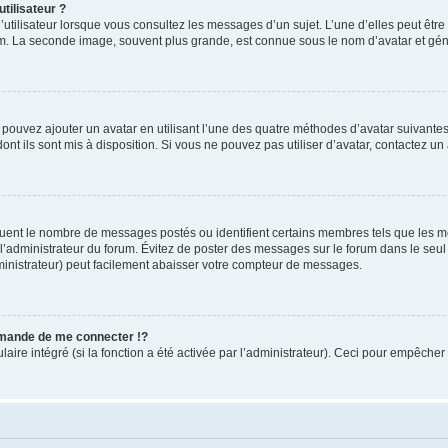
tilisateur ?
utilisateur lorsque vous consultez les messages d’un sujet. L’une d’elles peut êtr
rum. La seconde image, souvent plus grande, est connue sous le nom d’avatar et 
s pouvez ajouter un avatar en utilisant l’une des quatre méthodes d’avatar suivantes 
ont ils sont mis à disposition. Si vous ne pouvez pas utiliser d’avatar, contactez un
iquent le nombre de messages postés ou identifient certains membres tels que les 
ar l’administrateur du forum. Évitez de poster des messages sur le forum dans le seu
ministrateur) peut facilement abaisser votre compteur de messages.
mande de me connecter !?
re intégré (si la fonction a été activée par l’administrateur). Ceci pour empêcher l’u