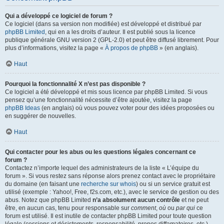
Qui a développé ce logiciel de forum ?
Ce logiciel (dans sa version non modifiée) est développé et distribué par
phpBB Limited
, qui en a les droits d’auteur. Il est publié sous la licence
publique générale GNU version 2 (GPL-2.0) et peut être diffusé librement. Pour
plus d’informations, visitez la page «
À propos de phpBB
» (en anglais).
Haut
Pourquoi la fonctionnalité X n’est pas disponible ?
Ce logiciel a été développé et mis sous licence par phpBB Limited. Si vous
pensez qu’une fonctionnalité nécessite d’être ajoutée, visitez la page
phpBB Ideas
(en anglais) où vous pouvez voter pour des idées proposées ou
en suggérer de nouvelles.
Haut
Qui contacter pour les abus ou les questions légales concernant ce
forum ?
Contactez n’importe lequel des administrateurs de la liste « L’équipe du
forum ». Si vous restez sans réponse alors prenez contact avec le propriétaire
du domaine (en faisant une
recherche sur whois
) ou si un service gratuit est
utilisé (exemple : Yahoo!, Free, f2s.com, etc.), avec le service de gestion ou des
abus. Notez que phpBB Limited
n’a absolument aucun contrôle
et ne peut
être, en aucun cas, tenu pour responsable sur
comment
,
où
ou
par qui
ce
forum est utilisé. Il est inutile de contacter phpBB Limited pour toute question