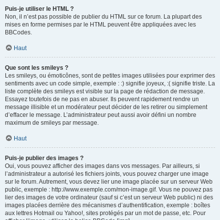
Puis-je utiliser le HTML ?
Non, il n’est pas possible de publier du HTML sur ce forum. La plupart des
mises en forme permises par le HTML peuvent être appliquées avec les
BBCodes.
Haut
Que sont les smileys ?
Les smileys, ou émoticônes, sont de petites images utilisées pour exprimer des
sentiments avec un code simple, exemple : :) signifie joyeux, :( signifie triste. La
liste complète des smileys est visible sur la page de rédaction de message.
Essayez toutefois de ne pas en abuser. Ils peuvent rapidement rendre un
message illisible et un modérateur peut décider de les retirer ou simplement
d’effacer le message. L’administrateur peut aussi avoir défini un nombre
maximum de smileys par message.
Haut
Puis-je publier des images ?
Oui, vous pouvez afficher des images dans vos messages. Par ailleurs, si
l’administrateur a autorisé les fichiers joints, vous pouvez charger une image
sur le forum. Autrement, vous devez lier une image placée sur un serveur Web
public, exemple : http://www.exemple.com/mon-image.gif. Vous ne pouvez pas
lier des images de votre ordinateur (sauf si c’est un serveur Web public) ni des
images placées derrière des mécanismes d’authentification, exemple : boîtes
aux lettres Hotmail ou Yahoo!, sites protégés par un mot de passe, etc. Pour