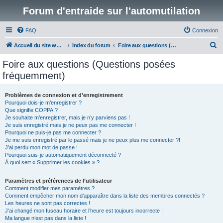
Forum d'entraide sur l'automutilation
FAQ
Connexion
R
Accueil du site www.automutilations.info
Index du forum
Foire aux questions (Questions posées fréquemment)
e
Foire aux questions (Questions posées
c
fréquemment)
h
e
Problèmes de connexion et d’enregistrement
Pourquoi dois-je m’enregistrer ?
r
Que signifie COPPA ?
c
Je souhaite m’enregistrer, mais je n’y parviens pas !
Je suis enregistré mais je ne peux pas me connecter !
h
Pourquoi ne puis-je pas me connecter ?
Je me suis enregistré par le passé mais je ne peux plus me connecter ?!
e
J’ai perdu mon mot de passe !
r
Pourquoi suis-je automatiquement déconnecté ?
À quoi sert « Supprimer les cookies » ?
Paramètres et préférences de l’utilisateur
Comment modifier mes paramètres ?
Comment empêcher mon nom d’apparaître dans la liste des membres connectés ?
Les heures ne sont pas correctes !
J’ai changé mon fuseau horaire et l’heure est toujours incorrecte !
Ma langue n’est pas dans la liste !