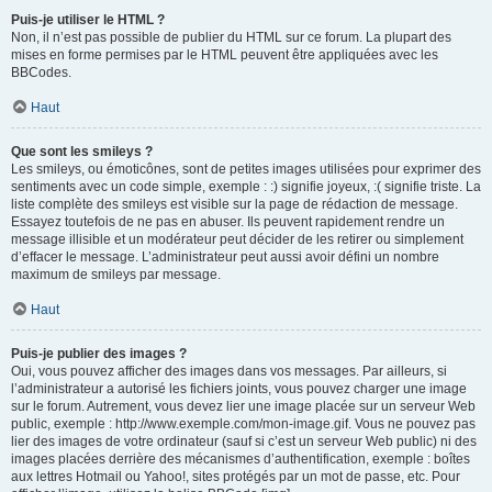
Puis-je utiliser le HTML ?
Non, il n’est pas possible de publier du HTML sur ce forum. La plupart des
mises en forme permises par le HTML peuvent être appliquées avec les
BBCodes.
Haut
Que sont les smileys ?
Les smileys, ou émoticônes, sont de petites images utilisées pour exprimer des
sentiments avec un code simple, exemple : :) signifie joyeux, :( signifie triste. La
liste complète des smileys est visible sur la page de rédaction de message.
Essayez toutefois de ne pas en abuser. Ils peuvent rapidement rendre un
message illisible et un modérateur peut décider de les retirer ou simplement
d’effacer le message. L’administrateur peut aussi avoir défini un nombre
maximum de smileys par message.
Haut
Puis-je publier des images ?
Oui, vous pouvez afficher des images dans vos messages. Par ailleurs, si
l’administrateur a autorisé les fichiers joints, vous pouvez charger une image
sur le forum. Autrement, vous devez lier une image placée sur un serveur Web
public, exemple : http://www.exemple.com/mon-image.gif. Vous ne pouvez pas
lier des images de votre ordinateur (sauf si c’est un serveur Web public) ni des
images placées derrière des mécanismes d’authentification, exemple : boîtes
aux lettres Hotmail ou Yahoo!, sites protégés par un mot de passe, etc. Pour