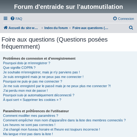
Forum d'entraide sur l'automutilation
FAQ
Connexion
R
Accueil du site www.automutilations.info
Index du forum
Foire aux questions (Questions posées fréquemment)
e
Foire aux questions (Questions posées
c
fréquemment)
h
e
Problèmes de connexion et d’enregistrement
Pourquoi dois-je m’enregistrer ?
r
Que signifie COPPA ?
c
Je souhaite m’enregistrer, mais je n’y parviens pas !
Je suis enregistré mais je ne peux pas me connecter !
h
Pourquoi ne puis-je pas me connecter ?
Je me suis enregistré par le passé mais je ne peux plus me connecter ?!
e
J’ai perdu mon mot de passe !
r
Pourquoi suis-je automatiquement déconnecté ?
À quoi sert « Supprimer les cookies » ?
Paramètres et préférences de l’utilisateur
Comment modifier mes paramètres ?
Comment empêcher mon nom d’apparaître dans la liste des membres connectés ?
Les heures ne sont pas correctes !
J’ai changé mon fuseau horaire et l’heure est toujours incorrecte !
Ma langue n’est pas dans la liste !