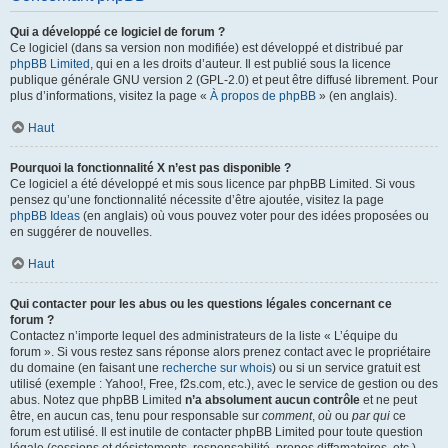
Qui a développé ce logiciel de forum ?
Ce logiciel (dans sa version non modifiée) est développé et distribué par
phpBB Limited
, qui en a les droits d’auteur. Il est publié sous la licence
publique générale GNU version 2 (GPL-2.0) et peut être diffusé librement. Pour
plus d’informations, visitez la page «
À propos de phpBB
» (en anglais).
Haut
Pourquoi la fonctionnalité X n’est pas disponible ?
Ce logiciel a été développé et mis sous licence par phpBB Limited. Si vous
pensez qu’une fonctionnalité nécessite d’être ajoutée, visitez la page
phpBB Ideas
(en anglais) où vous pouvez voter pour des idées proposées ou
en suggérer de nouvelles.
Haut
Qui contacter pour les abus ou les questions légales concernant ce
forum ?
Contactez n’importe lequel des administrateurs de la liste « L’équipe du
forum ». Si vous restez sans réponse alors prenez contact avec le propriétaire
du domaine (en faisant une
recherche sur whois
) ou si un service gratuit est
utilisé (exemple : Yahoo!, Free, f2s.com, etc.), avec le service de gestion ou des
abus. Notez que phpBB Limited
n’a absolument aucun contrôle
et ne peut
être, en aucun cas, tenu pour responsable sur
comment
,
où
ou
par qui
ce
forum est utilisé. Il est inutile de contacter phpBB Limited pour toute question