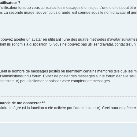
tilisateur ?
utilisateur lorsque vous consultez les messages d’un sujet. L’une d’elles peut êtr
rum. La seconde image, souvent plus grande, est connue sous le nom d’avatar et 
s pouvez ajouter un avatar en utilisant l’une des quatre méthodes d’avatar suivantes 
ont ils sont mis à disposition. Si vous ne pouvez pas utiliser d’avatar, contactez un
iquent le nombre de messages postés ou identifient certains membres tels que les 
ar l’administrateur du forum. Évitez de poster des messages sur le forum dans le seu
ministrateur) peut facilement abaisser votre compteur de messages.
mande de me connecter !?
re intégré (si la fonction a été activée par l’administrateur). Ceci pour empêcher l’u