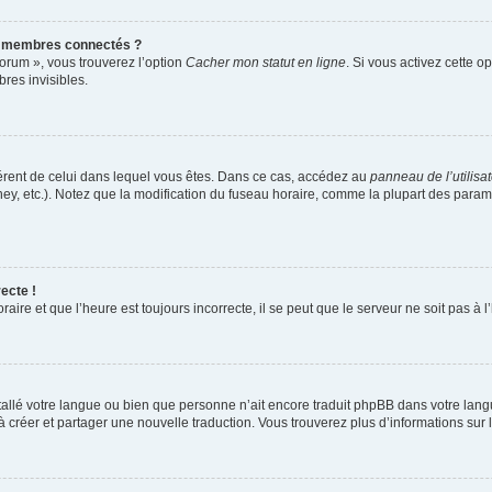
s membres connectés ?
forum », vous trouverez l’option
Cacher mon statut en ligne
. Si vous activez cette o
es invisibles.
ifférent de celui dans lequel vous êtes. Dans ce cas, accédez au
panneau de l’utilisa
ney, etc.). Notez que la modification du fuseau horaire, comme la plupart des para
ecte !
aire et que l’heure est toujours incorrecte, il se peut que le serveur ne soit pas à
installé votre langue ou bien que personne n’ait encore traduit phpBB dans votre l
s à créer et partager une nouvelle traduction. Vous trouverez plus d’informations sur l