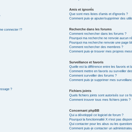
Amis et ignorés
Que sont mes listes d’amis et d’ignorés ?
?
Comment puis-je ajouter/supprimer des utilis
Recherche dans les forums
e connecter !?
Comment rechercher dans les forums ?
Pourquoi ma recherche ne renvoie aucun ré
Pourquoi ma recherche renvoie une page bl
Comment rechercher des membres ?
Comment puis-je trouver mes propres mess
Surveillance et favoris
Quelle est la différence entre les favoris et l
Comment mettre en favoris ou surveiller des
Comment surveiller des forums ?
Comment puis-je supprimer mes surveillanc
message ?
Fichiers joints
Quels fichiers joints sont autorisés sur ce f
Comment trouver tous mes fichiers joints ?
Concernant phpBB
Qui a développé ce logiciel de forum ?
Pourquoi la fonctionnalité X n’est pas dispon
Qui contacter pour les abus ou les questio
Comment puis-je contacter un administrateu