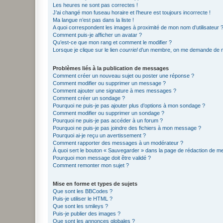
Les heures ne sont pas correctes !
J’ai changé mon fuseau horaire et l’heure est toujours incorrecte !
Ma langue n’est pas dans la liste !
A quoi correspondent les images à proximité de mon nom d’utilisateur 
Comment puis-je afficher un avatar ?
Qu’est-ce que mon rang et comment le modifier ?
Lorsque je clique sur le lien
courriel
d’un membre, on me demande de m
Problèmes liés à la publication de messages
Comment créer un nouveau sujet ou poster une réponse ?
Comment modifier ou supprimer un message ?
Comment ajouter une signature à mes messages ?
Comment créer un sondage ?
Pourquoi ne puis-je pas ajouter plus d’options à mon sondage ?
Comment modifier ou supprimer un sondage ?
Pourquoi ne puis-je pas accéder à un forum ?
Pourquoi ne puis-je pas joindre des fichiers à mon message ?
Pourquoi ai-je reçu un avertissement ?
Comment rapporter des messages à un modérateur ?
À quoi sert le bouton « Sauvegarder » dans la page de rédaction de 
Pourquoi mon message doit être validé ?
Comment remonter mon sujet ?
Mise en forme et types de sujets
Que sont les BBCodes ?
Puis-je utiliser le HTML ?
Que sont les smileys ?
Puis-je publier des images ?
Que sont les annonces globales ?