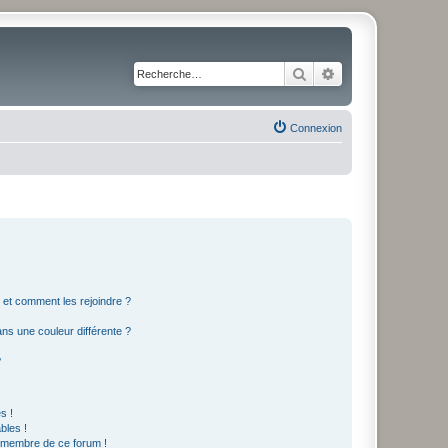
Rechercher
Recherche avancé
Connexion
s et comment les rejoindre ?
s une couleur différente ?
?
s !
bles !
n membre de ce forum !