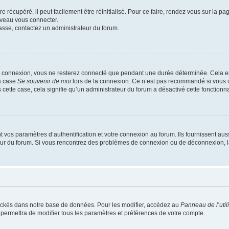
 récupéré, il peut facilement être réinitialisé. Pour ce faire, rendez vous sur la p
uveau vous connecter.
passe, contactez un administrateur du forum.
e connexion, vous ne resterez connecté que pendant une durée déterminée. Cela em
la case
Se souvenir de moi
lors de la connexion. Ce n’est pas recommandé si vous u
s cette case, cela signifie qu’un administrateur du forum a désactivé cette fonctionna
os paramètres d’authentification et votre connexion au forum. Ils fournissent aussi
teur du forum. Si vous rencontrez des problèmes de connexion ou de déconnexion, l
ockés dans notre base de données. Pour les modifier, accédez au
Panneau de l’util
 permettra de modifier tous les paramètres et préférences de votre compte.