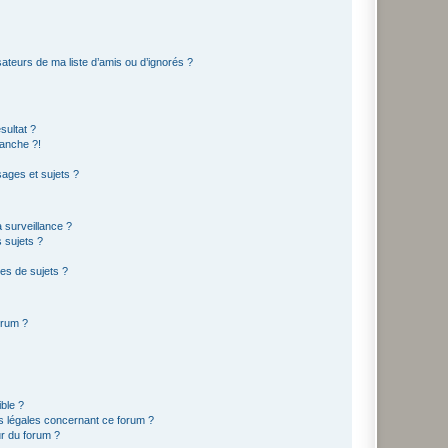
ateurs de ma liste d’amis ou d’ignorés ?
sultat ?
anche ?!
ages et sujets ?
a surveillance ?
 sujets ?
es de sujets ?
orum ?
ible ?
ns légales concernant ce forum ?
r du forum ?