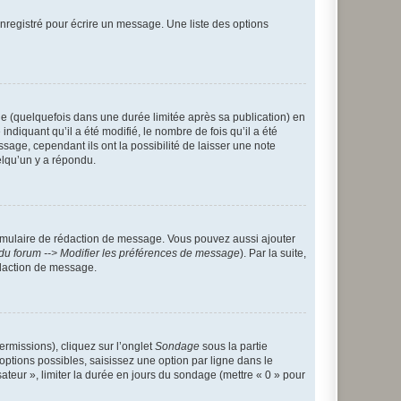
nregistré pour écrire un message. Une liste des options
 (quelquefois dans une durée limitée après sa publication) en
iquant qu’il a été modifié, le nombre de fois qu’il a été
sage, cependant ils ont la possibilité de laisser une note
elqu’un y a répondu.
rmulaire de rédaction de message. Vous pouvez aussi ajouter
du forum --> Modifier les préférences de message
). Par la suite,
daction de message.
ermissions), cliquez sur l’onglet
Sondage
sous la partie
ptions possibles, saisissez une option par ligne dans le
ateur », limiter la durée en jours du sondage (mettre « 0 » pour