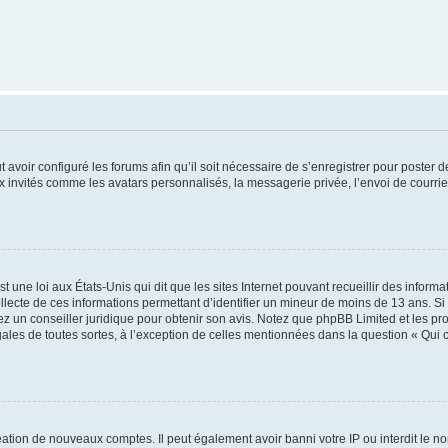
t avoir configuré les forums afin qu’il soit nécessaire de s’enregistrer pour poster
x invités comme les avatars personnalisés, la messagerie privée, l’envoi de courri
t une loi aux États-Unis qui dit que les sites Internet pouvant recueillir des infor
ollecte de ces informations permettant d’identifier un mineur de moins de 13 ans. S
tez un conseiller juridique pour obtenir son avis. Notez que phpBB Limited et les pr
gales de toutes sortes, à l’exception de celles mentionnées dans la question « Qui
réation de nouveaux comptes. Il peut également avoir banni votre IP ou interdit le no