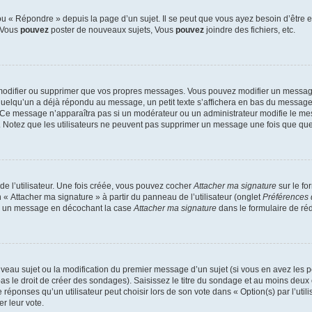
 « Répondre » depuis la page d’un sujet. Il se peut que vous ayez besoin d’être e
: Vous
pouvez
poster de nouveaux sujets, Vous
pouvez
joindre des fichiers, etc.
modifier ou supprimer que vos propres messages. Vous pouvez modifier un message
lqu’un a déjà répondu au message, un petit texte s’affichera en bas du message ind
n. Ce message n’apparaîtra pas si un modérateur ou un administrateur modifie le mes
ive. Notez que les utilisateurs ne peuvent pas supprimer un message une fois que qu
e l’utilisateur. Une fois créée, vous pouvez cocher
Attacher ma signature
sur le fo
 « Attacher ma signature » à partir du panneau de l’utilisateur (onglet
Préférences 
 à un message en décochant la case
Attacher ma signature
dans le formulaire de ré
ouveau sujet ou la modification du premier message d’un sujet (si vous en avez les p
 le droit de créer des sondages). Saisissez le titre du sondage et au moins deux o
onses qu’un utilisateur peut choisir lors de son vote dans « Option(s) par l’utilis
er leur vote.