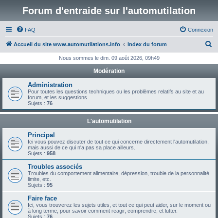
Forum d'entraide sur l'automutilation
FAQ
Connexion
R
Accueil du site www.automutilations.info
Index du forum
e
Nous sommes le dim. 09 août 2026, 09h49
c
Modération
h
Administration
e
Pour toutes les questions techniques ou les problèmes relatifs au site et au
forum, et les suggestions.
r
Sujets :
76
c
L'automutilation
h
Principal
e
Ici vous pouvez discuter de tout ce qui concerne directement l'automutilation,
mais aussi de ce qui n'a pas sa place ailleurs.
r
Sujets :
958
Troubles associés
Troubles du comportement alimentaire, dépression, trouble de la personnalité
limite, etc.
Sujets :
95
Faire face
Ici, vous trouverez les sujets utiles, et tout ce qui peut aider, sur le moment ou
à long terme, pour savoir comment reagir, comprendre, et lutter.
Sujets :
76