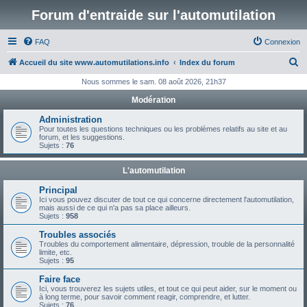
Forum d'entraide sur l'automutilation
FAQ
Connexion
R
Accueil du site www.automutilations.info
Index du forum
e
Nous sommes le sam. 08 août 2026, 21h37
c
Modération
h
Administration
e
Pour toutes les questions techniques ou les problèmes relatifs au site et au
forum, et les suggestions.
r
Sujets :
76
c
L'automutilation
h
Principal
e
Ici vous pouvez discuter de tout ce qui concerne directement l'automutilation,
mais aussi de ce qui n'a pas sa place ailleurs.
r
Sujets :
958
Troubles associés
Troubles du comportement alimentaire, dépression, trouble de la personnalité
limite, etc.
Sujets :
95
Faire face
Ici, vous trouverez les sujets utiles, et tout ce qui peut aider, sur le moment ou
à long terme, pour savoir comment reagir, comprendre, et lutter.
Sujets :
76