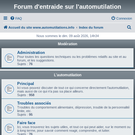
Forum d'entraide sur l'automutilation
FAQ
Connexion
R
Accueil du site www.automutilations.info
Index du forum
e
Nous sommes le dim. 09 août 2026, 14h34
c
Modération
h
Administration
e
Pour toutes les questions techniques ou les problèmes relatifs au site et au
forum, et les suggestions.
r
Sujets :
76
c
L'automutilation
h
Principal
e
Ici vous pouvez discuter de tout ce qui concerne directement l'automutilation,
mais aussi de ce qui n'a pas sa place ailleurs.
r
Sujets :
958
Troubles associés
Troubles du comportement alimentaire, dépression, trouble de la personnalité
limite, etc.
Sujets :
95
Faire face
Ici, vous trouverez les sujets utiles, et tout ce qui peut aider, sur le moment ou
à long terme, pour savoir comment reagir, comprendre, et lutter.
Sujets :
76