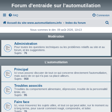
Forum d'entraide sur l'automutilation
FAQ
Connexion
R
Accueil du site www.automutilations.info
Index du forum
e
Nous sommes le dim. 09 août 2026, 11h13
c
Modération
h
Administration
e
Pour toutes les questions techniques ou les problèmes relatifs au site et au
forum, et les suggestions.
r
Sujets :
76
c
L'automutilation
h
Principal
e
Ici vous pouvez discuter de tout ce qui concerne directement l'automutilation,
mais aussi de ce qui n'a pas sa place ailleurs.
r
Sujets :
958
Troubles associés
Troubles du comportement alimentaire, dépression, trouble de la personnalité
limite, etc.
Sujets :
95
Faire face
Ici, vous trouverez les sujets utiles, et tout ce qui peut aider, sur le moment ou
à long terme, pour savoir comment reagir, comprendre, et lutter.
Sujets :
76