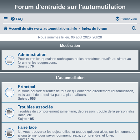
Forum d'entraide sur l'automutilation
FAQ
Connexion
R
Accueil du site www.automutilations.info
Index du forum
e
Nous sommes le jeu. 06 août 2026, 20h28
c
Modération
h
Administration
e
Pour toutes les questions techniques ou les problèmes relatifs au site et au
forum, et les suggestions.
r
Sujets :
76
c
L'automutilation
h
Principal
e
Ici vous pouvez discuter de tout ce qui concerne directement l'automutilation,
mais aussi de ce qui n'a pas sa place ailleurs.
r
Sujets :
958
Troubles associés
Troubles du comportement alimentaire, dépression, trouble de la personnalité
limite, etc.
Sujets :
95
Faire face
Ici, vous trouverez les sujets utiles, et tout ce qui peut aider, sur le moment ou
à long terme, pour savoir comment reagir, comprendre, et lutter.
Sujets :
76