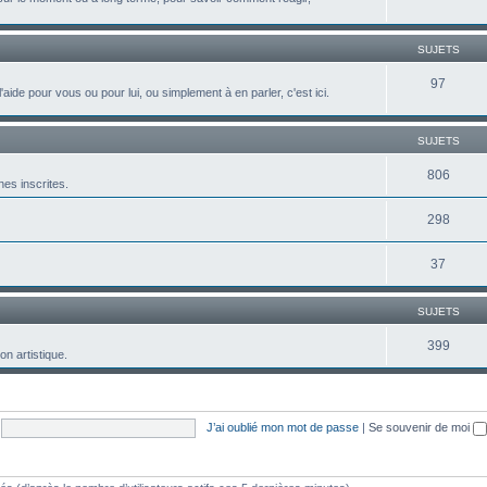
SUJETS
97
aide pour vous ou pour lui, ou simplement à en parler, c'est ici.
SUJETS
806
es inscrites.
298
37
SUJETS
399
n artistique.
J’ai oublié mon mot de passe
|
Se souvenir de moi