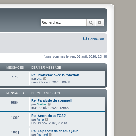
Rechercher
Recherche avancé
Connexion
Nous sommes le ven. 07 août 2026, 15h38
MESSAGES
DERNIER MESSAGE
Re: Problème avec la fonction…
572
V
par
zita
o
sam. 05 sept. 2020, 10h31
i
r
l
MESSAGES
DERNIER MESSAGE
e
d
Re: Paralysie du sommeil
9960
e
V
par
Ysilne
r
o
mar. 22 févr. 2022, 13h53
n
i
i
r
Re: Anorexie et TCA?
1099
e
l
V
par
Vi_la
r
e
o
lun. 19 nov. 2018, 23h18
m
d
i
e
e
r
Re: Le positif de chaque jour
1591
s
r
l
V
par
Yamael