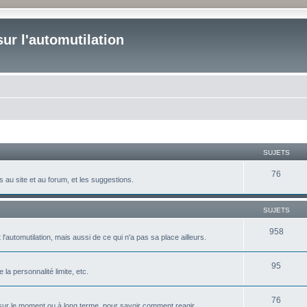
ur l'automutilation
SUJETS
76
 au site et au forum, et les suggestions.
SUJETS
958
'automutilation, mais aussi de ce qui n'a pas sa place ailleurs.
95
la personnalité limite, etc.
76
er, sur le moment ou à long terme, pour savoir comment reagir,