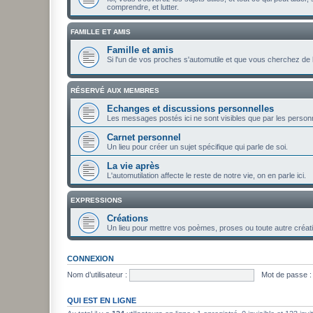
comprendre, et lutter.
FAMILLE ET AMIS
Famille et amis
Si l'un de vos proches s'automutile et que vous cherchez de l'
RÉSERVÉ AUX MEMBRES
Echanges et discussions personnelles
Les messages postés ici ne sont visibles que par les personn
Carnet personnel
Un lieu pour créer un sujet spécifique qui parle de soi.
La vie après
L'automutilation affecte le reste de notre vie, on en parle ici.
EXPRESSIONS
Créations
Un lieu pour mettre vos poèmes, proses ou toute autre créatio
CONNEXION
Nom d’utilisateur :
Mot de passe :
QUI EST EN LIGNE