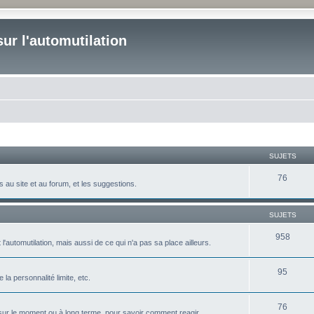
ur l'automutilation
SUJETS
76
 au site et au forum, et les suggestions.
SUJETS
958
'automutilation, mais aussi de ce qui n'a pas sa place ailleurs.
95
la personnalité limite, etc.
76
er, sur le moment ou à long terme, pour savoir comment reagir,