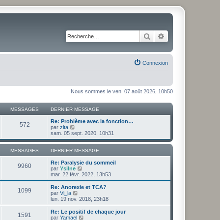
Rechercher
Recherche avancé
Connexion
Nous sommes le ven. 07 août 2026, 10h50
MESSAGES
DERNIER MESSAGE
Re: Problème avec la fonction…
572
V
par
zita
o
sam. 05 sept. 2020, 10h31
i
r
l
MESSAGES
DERNIER MESSAGE
e
d
Re: Paralysie du sommeil
9960
e
V
par
Ysilne
r
o
mar. 22 févr. 2022, 13h53
n
i
i
r
Re: Anorexie et TCA?
1099
e
l
V
par
Vi_la
r
e
o
lun. 19 nov. 2018, 23h18
m
d
i
e
e
r
Re: Le positif de chaque jour
1591
s
r
l
V
par
Yamael