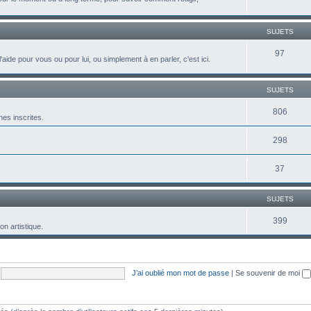
SUJETS
97
aide pour vous ou pour lui, ou simplement à en parler, c'est ici.
SUJETS
806
es inscrites.
298
37
SUJETS
399
n artistique.
J’ai oublié mon mot de passe
|
Se souvenir de moi