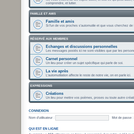
comprendre, et lutter.
FAMILLE ET AMIS
Famille et amis
Si l'un de vos proches s'automutile et que vous cherchez de l'
RÉSERVÉ AUX MEMBRES
Echanges et discussions personnelles
Les messages postés ici ne sont visibles que par les personn
Carnet personnel
Un lieu pour créer un sujet spécifique qui parle de soi.
La vie après
L'automutilation affecte le reste de notre vie, on en parle ici.
EXPRESSIONS
Créations
Un lieu pour mettre vos poèmes, proses ou toute autre créatio
CONNEXION
Nom d’utilisateur :
Mot de passe :
QUI EST EN LIGNE