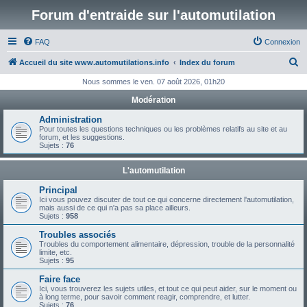
Forum d'entraide sur l'automutilation
FAQ
Connexion
R
Accueil du site www.automutilations.info
Index du forum
e
Nous sommes le ven. 07 août 2026, 01h20
c
Modération
h
Administration
e
Pour toutes les questions techniques ou les problèmes relatifs au site et au
forum, et les suggestions.
r
Sujets :
76
c
L'automutilation
h
Principal
e
Ici vous pouvez discuter de tout ce qui concerne directement l'automutilation,
mais aussi de ce qui n'a pas sa place ailleurs.
r
Sujets :
958
Troubles associés
Troubles du comportement alimentaire, dépression, trouble de la personnalité
limite, etc.
Sujets :
95
Faire face
Ici, vous trouverez les sujets utiles, et tout ce qui peut aider, sur le moment ou
à long terme, pour savoir comment reagir, comprendre, et lutter.
Sujets :
76