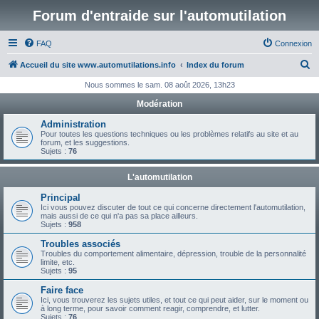
Forum d'entraide sur l'automutilation
FAQ
Connexion
R
Accueil du site www.automutilations.info
Index du forum
e
Nous sommes le sam. 08 août 2026, 13h23
c
Modération
h
Administration
e
Pour toutes les questions techniques ou les problèmes relatifs au site et au
forum, et les suggestions.
r
Sujets :
76
c
L'automutilation
h
Principal
e
Ici vous pouvez discuter de tout ce qui concerne directement l'automutilation,
mais aussi de ce qui n'a pas sa place ailleurs.
r
Sujets :
958
Troubles associés
Troubles du comportement alimentaire, dépression, trouble de la personnalité
limite, etc.
Sujets :
95
Faire face
Ici, vous trouverez les sujets utiles, et tout ce qui peut aider, sur le moment ou
à long terme, pour savoir comment reagir, comprendre, et lutter.
Sujets :
76