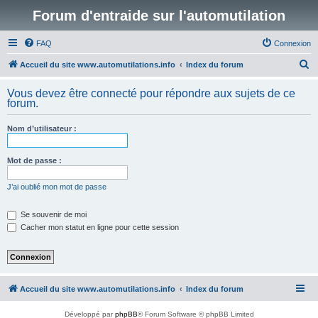
Forum d'entraide sur l'automutilation
FAQ
Connexion
R
Accueil du site www.automutilations.info
Index du forum
e
Vous devez être connecté pour répondre aux sujets de ce
c
forum.
h
Nom d’utilisateur :
e
r
Mot de passe :
c
h
J’ai oublié mon mot de passe
e
Se souvenir de moi
r
Cacher mon statut en ligne pour cette session
Accueil du site www.automutilations.info
Index du forum
Développé par
phpBB
® Forum Software © phpBB Limited