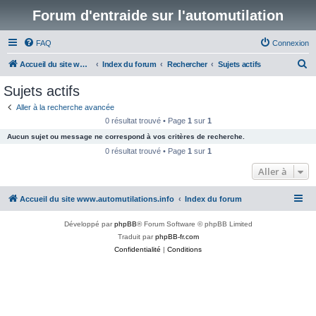
Forum d'entraide sur l'automutilation
FAQ
Connexion
R
Accueil du site www.automutilations.info
Index du forum
Rechercher
Sujets actifs
e
Sujets actifs
c
Aller à la recherche avancée
h
0 résultat trouvé • Page
1
sur
1
e
Aucun sujet ou message ne correspond à vos critères de recherche.
r
0 résultat trouvé • Page
1
sur
1
c
Aller à
h
Accueil du site www.automutilations.info
Index du forum
e
r
Développé par
phpBB
® Forum Software © phpBB Limited
Traduit par
phpBB-fr.com
Confidentialité
|
Conditions