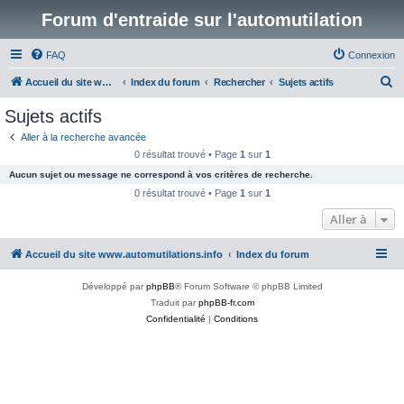
Forum d'entraide sur l'automutilation
FAQ
Connexion
R
Accueil du site www.automutilations.info
Index du forum
Rechercher
Sujets actifs
e
Sujets actifs
c
Aller à la recherche avancée
h
0 résultat trouvé • Page
1
sur
1
e
Aucun sujet ou message ne correspond à vos critères de recherche.
r
0 résultat trouvé • Page
1
sur
1
c
Aller à
h
Accueil du site www.automutilations.info
Index du forum
e
r
Développé par
phpBB
® Forum Software © phpBB Limited
Traduit par
phpBB-fr.com
Confidentialité
|
Conditions