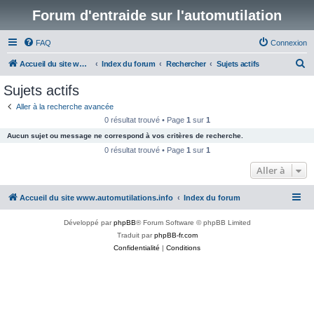
Forum d'entraide sur l'automutilation
FAQ
Connexion
R
Accueil du site www.automutilations.info
Index du forum
Rechercher
Sujets actifs
e
Sujets actifs
c
Aller à la recherche avancée
h
0 résultat trouvé • Page
1
sur
1
e
Aucun sujet ou message ne correspond à vos critères de recherche.
r
0 résultat trouvé • Page
1
sur
1
c
Aller à
h
Accueil du site www.automutilations.info
Index du forum
e
r
Développé par
phpBB
® Forum Software © phpBB Limited
Traduit par
phpBB-fr.com
Confidentialité
|
Conditions