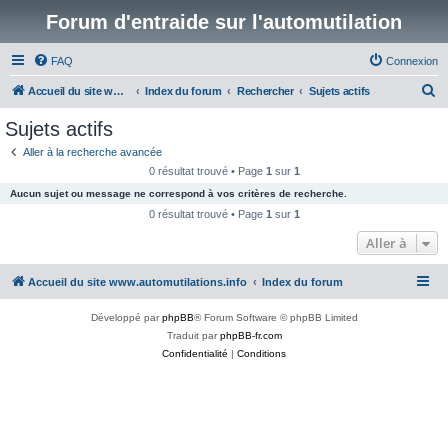
Forum d'entraide sur l'automutilation
FAQ
Connexion
R
Accueil du site www.automutilations.info
Index du forum
Rechercher
Sujets actifs
e
Sujets actifs
c
Aller à la recherche avancée
h
0 résultat trouvé • Page
1
sur
1
e
Aucun sujet ou message ne correspond à vos critères de recherche.
r
0 résultat trouvé • Page
1
sur
1
c
Aller à
h
Accueil du site www.automutilations.info
Index du forum
e
r
Développé par
phpBB
® Forum Software © phpBB Limited
Traduit par
phpBB-fr.com
Confidentialité
|
Conditions