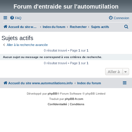
Forum d'entraide sur l'automutilation
FAQ
Connexion
R
Accueil du site www.automutilations.info
Index du forum
Rechercher
Sujets actifs
e
Sujets actifs
c
Aller à la recherche avancée
h
0 résultat trouvé • Page
1
sur
1
e
Aucun sujet ou message ne correspond à vos critères de recherche.
r
0 résultat trouvé • Page
1
sur
1
c
Aller à
h
Accueil du site www.automutilations.info
Index du forum
e
r
Développé par
phpBB
® Forum Software © phpBB Limited
Traduit par
phpBB-fr.com
Confidentialité
|
Conditions