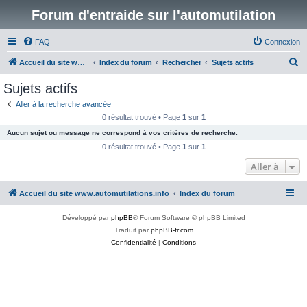
Forum d'entraide sur l'automutilation
FAQ
Connexion
R
Accueil du site www.automutilations.info
Index du forum
Rechercher
Sujets actifs
e
Sujets actifs
c
Aller à la recherche avancée
h
0 résultat trouvé • Page
1
sur
1
e
Aucun sujet ou message ne correspond à vos critères de recherche.
r
0 résultat trouvé • Page
1
sur
1
c
Aller à
h
Accueil du site www.automutilations.info
Index du forum
e
r
Développé par
phpBB
® Forum Software © phpBB Limited
Traduit par
phpBB-fr.com
Confidentialité
|
Conditions