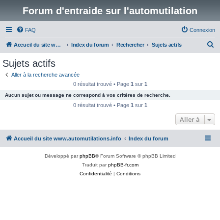
Forum d'entraide sur l'automutilation
FAQ
Connexion
R
Accueil du site www.automutilations.info
Index du forum
Rechercher
Sujets actifs
e
Sujets actifs
c
Aller à la recherche avancée
h
0 résultat trouvé • Page
1
sur
1
e
Aucun sujet ou message ne correspond à vos critères de recherche.
r
0 résultat trouvé • Page
1
sur
1
c
Aller à
h
Accueil du site www.automutilations.info
Index du forum
e
r
Développé par
phpBB
® Forum Software © phpBB Limited
Traduit par
phpBB-fr.com
Confidentialité
|
Conditions