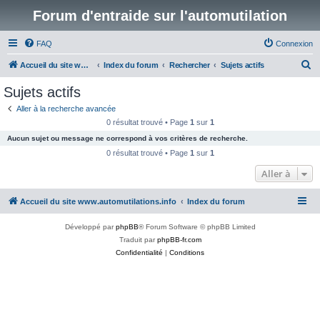
Forum d'entraide sur l'automutilation
FAQ
Connexion
R
Accueil du site www.automutilations.info
Index du forum
Rechercher
Sujets actifs
e
Sujets actifs
c
Aller à la recherche avancée
h
0 résultat trouvé • Page
1
sur
1
e
Aucun sujet ou message ne correspond à vos critères de recherche.
r
0 résultat trouvé • Page
1
sur
1
c
Aller à
h
Accueil du site www.automutilations.info
Index du forum
e
r
Développé par
phpBB
® Forum Software © phpBB Limited
Traduit par
phpBB-fr.com
Confidentialité
|
Conditions