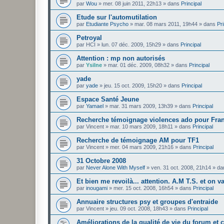
par
Wou
»
mer. 08 juin 2011, 22h13
» dans
Principal
Etude sur l'automutilation
par
Etudiante Psycho
»
mar. 08 mars 2011, 19h44
» dans
Pri
Petroyal
par
HCI
»
lun. 07 déc. 2009, 15h29
» dans
Principal
Attention : mp non autorisés
par
Ysilne
»
mar. 01 déc. 2009, 08h32
» dans
Principal
yade
par
yade
»
jeu. 15 oct. 2009, 15h20
» dans
Principal
Espace Santé Jeune
par
Yamael
»
mar. 31 mars 2009, 13h39
» dans
Principal
Recherche témoignage violences ado pour Fra
par
Vincent
»
mar. 10 mars 2009, 18h11
» dans
Principal
Recherche de témoignage AM pour TF1
par
Vincent
»
mer. 04 mars 2009, 21h16
» dans
Principal
31 Octobre 2008
par
Never Alone With Myself
»
ven. 31 oct. 2008, 21h14
» da
Et bien me revoilà... attention. A.M T.S. et on v
par
inougami
»
mer. 15 oct. 2008, 16h54
» dans
Principal
Annuaire structures psy et groupes d'entraide
par
Vincent
»
jeu. 09 oct. 2008, 18h43
» dans
Principal
Améliorations de la qualité de vie du forum et 