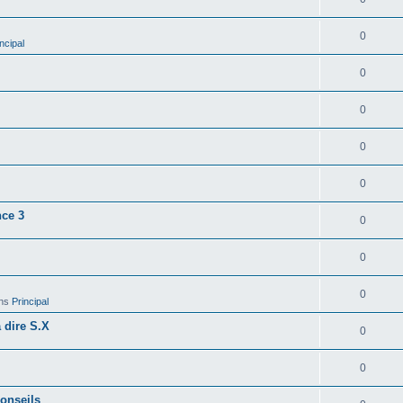
0
ncipal
0
0
0
0
nce 3
0
0
0
ns
Principal
a dire S.X
0
0
conseils