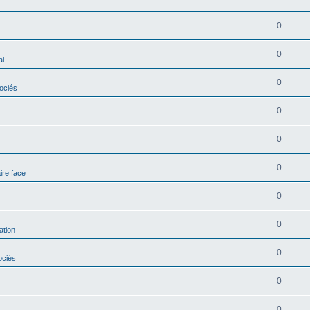
0
0
al
0
ociés
0
0
0
ire face
0
0
ation
0
ociés
0
0