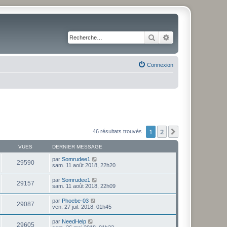
Rechercher
Recherche avancé
Connexion
1
2
Suivante
46 résultats trouvés
VUES
DERNIER MESSAGE
par
Somrudee1
29590
sam. 11 août 2018, 22h20
par
Somrudee1
29157
sam. 11 août 2018, 22h09
par
Phoebe-03
29087
ven. 27 juil. 2018, 01h45
par
NeedHelp
29605