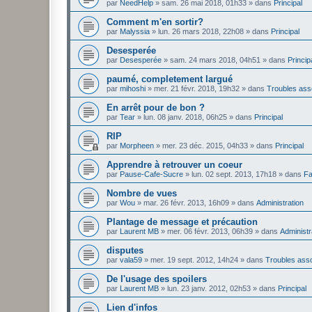
par
NeedHelp
»
sam. 26 mai 2018, 01h33
» dans
Principal
Comment m'en sortir?
par
Malyssia
»
lun. 26 mars 2018, 22h08
» dans
Principal
Desesperée
par
Desesperée
»
sam. 24 mars 2018, 04h51
» dans
Princip
paumé, completement largué
par
mihoshi
»
mer. 21 févr. 2018, 19h32
» dans
Troubles ass
En arrêt pour de bon ?
par
Tear
»
lun. 08 janv. 2018, 06h25
» dans
Principal
RIP
par
Morpheen
»
mer. 23 déc. 2015, 04h33
» dans
Principal
Apprendre à retrouver un coeur
par
Pause-Cafe-Sucre
»
lun. 02 sept. 2013, 17h18
» dans
Fa
Nombre de vues
par
Wou
»
mar. 26 févr. 2013, 16h09
» dans
Administration
Plantage de message et précaution
par
Laurent MB
»
mer. 06 févr. 2013, 06h39
» dans
Administr
disputes
par
vala59
»
mer. 19 sept. 2012, 14h24
» dans
Troubles ass
De l'usage des spoilers
par
Laurent MB
»
lun. 23 janv. 2012, 02h53
» dans
Principal
Lien d'infos