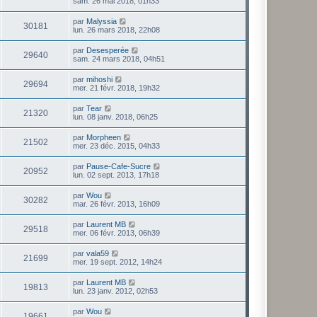
sam. 26 mai 2018, 01h33
par
Malyssia
30181
lun. 26 mars 2018, 22h08
par
Desesperée
29640
sam. 24 mars 2018, 04h51
par
mihoshi
29694
mer. 21 févr. 2018, 19h32
par
Tear
21320
lun. 08 janv. 2018, 06h25
par
Morpheen
21502
mer. 23 déc. 2015, 04h33
par
Pause-Cafe-Sucre
20952
lun. 02 sept. 2013, 17h18
par
Wou
30282
mar. 26 févr. 2013, 16h09
par
Laurent MB
29518
mer. 06 févr. 2013, 06h39
par
vala59
21699
mer. 19 sept. 2012, 14h24
par
Laurent MB
19813
lun. 23 janv. 2012, 02h53
par
Wou
19661