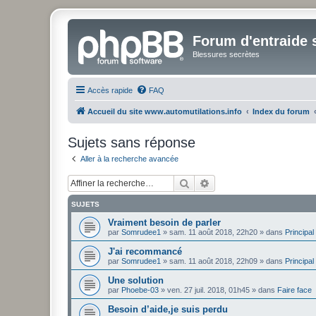
Forum d'entraide s
Blessures secrètes
Accès rapide
FAQ
Accueil du site www.automutilations.info
Index du forum
Sujets sans réponse
Aller à la recherche avancée
Rechercher
Recherche avancée
SUJETS
Vraiment besoin de parler
par
Somrudee1
»
sam. 11 août 2018, 22h20
» dans
Principal
J'ai recommancé
par
Somrudee1
»
sam. 11 août 2018, 22h09
» dans
Principal
Une solution
par
Phoebe-03
»
ven. 27 juil. 2018, 01h45
» dans
Faire face
Besoin d’aide,je suis perdu