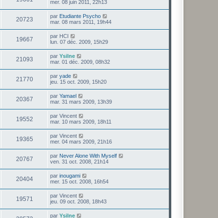
mer. 08 juin 2011, 22h13
par
Etudiante Psycho
20723
mar. 08 mars 2011, 19h44
par
HCI
19667
lun. 07 déc. 2009, 15h29
par
Ysilne
21093
mar. 01 déc. 2009, 08h32
par
yade
21770
jeu. 15 oct. 2009, 15h20
par
Yamael
20367
mar. 31 mars 2009, 13h39
par
Vincent
19552
mar. 10 mars 2009, 18h11
par
Vincent
19365
mer. 04 mars 2009, 21h16
par
Never Alone With Myself
20767
ven. 31 oct. 2008, 21h14
par
inougami
20404
mer. 15 oct. 2008, 16h54
par
Vincent
19571
jeu. 09 oct. 2008, 18h43
par
Ysilne