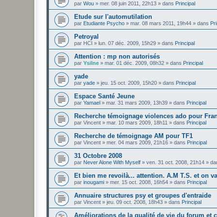
par
Wou
»
mer. 08 juin 2011, 22h13
» dans
Principal
Etude sur l'automutilation
par
Etudiante Psycho
»
mar. 08 mars 2011, 19h44
» dans
Pri
Petroyal
par
HCI
»
lun. 07 déc. 2009, 15h29
» dans
Principal
Attention : mp non autorisés
par
Ysilne
»
mar. 01 déc. 2009, 08h32
» dans
Principal
yade
par
yade
»
jeu. 15 oct. 2009, 15h20
» dans
Principal
Espace Santé Jeune
par
Yamael
»
mar. 31 mars 2009, 13h39
» dans
Principal
Recherche témoignage violences ado pour Fra
par
Vincent
»
mar. 10 mars 2009, 18h11
» dans
Principal
Recherche de témoignage AM pour TF1
par
Vincent
»
mer. 04 mars 2009, 21h16
» dans
Principal
31 Octobre 2008
par
Never Alone With Myself
»
ven. 31 oct. 2008, 21h14
» da
Et bien me revoilà... attention. A.M T.S. et on v
par
inougami
»
mer. 15 oct. 2008, 16h54
» dans
Principal
Annuaire structures psy et groupes d'entraide
par
Vincent
»
jeu. 09 oct. 2008, 18h43
» dans
Principal
Améliorations de la qualité de vie du forum et 