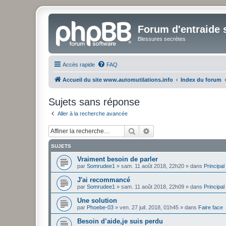
Forum d'entraide s
Blessures secrètes
Accès rapide
FAQ
Accueil du site www.automutilations.info
Index du forum
Sujets sans réponse
Aller à la recherche avancée
Rechercher
Recherche avancée
SUJETS
Vraiment besoin de parler
par
Somrudee1
»
sam. 11 août 2018, 22h20
» dans
Principal
J'ai recommancé
par
Somrudee1
»
sam. 11 août 2018, 22h09
» dans
Principal
Une solution
par
Phoebe-03
»
ven. 27 juil. 2018, 01h45
» dans
Faire face
Besoin d’aide,je suis perdu