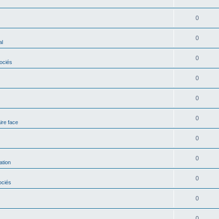
0
0
al
0
ociés
0
0
0
ire face
0
0
ation
0
ociés
0
0