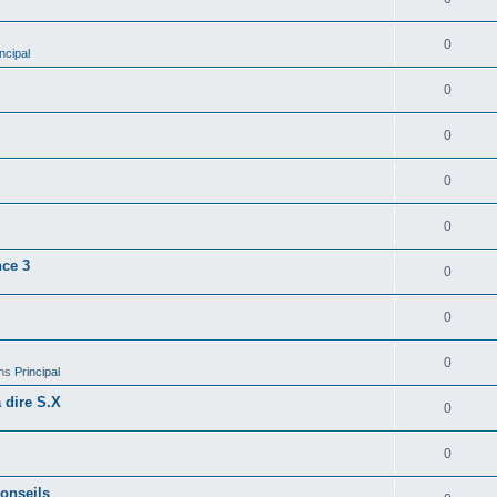
0
ncipal
0
0
0
0
nce 3
0
0
0
ns
Principal
a dire S.X
0
0
conseils