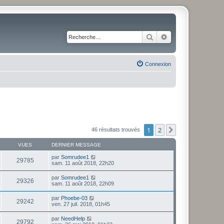
Rechercher
Recherche avancé
Connexion
1
2
Suivante
46 résultats trouvés
VUES
DERNIER MESSAGE
par
Somrudee1
29785
sam. 11 août 2018, 22h20
par
Somrudee1
29326
sam. 11 août 2018, 22h09
par
Phoebe-03
29242
ven. 27 juil. 2018, 01h45
par
NeedHelp
29792