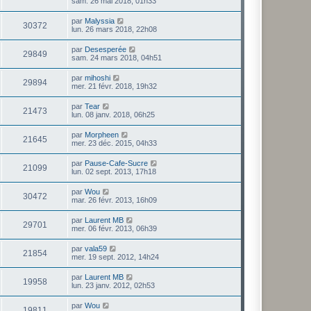
sam. 26 mai 2018, 01h33
par
Malyssia
30372
lun. 26 mars 2018, 22h08
par
Desesperée
29849
sam. 24 mars 2018, 04h51
par
mihoshi
29894
mer. 21 févr. 2018, 19h32
par
Tear
21473
lun. 08 janv. 2018, 06h25
par
Morpheen
21645
mer. 23 déc. 2015, 04h33
par
Pause-Cafe-Sucre
21099
lun. 02 sept. 2013, 17h18
par
Wou
30472
mar. 26 févr. 2013, 16h09
par
Laurent MB
29701
mer. 06 févr. 2013, 06h39
par
vala59
21854
mer. 19 sept. 2012, 14h24
par
Laurent MB
19958
lun. 23 janv. 2012, 02h53
par
Wou
19811