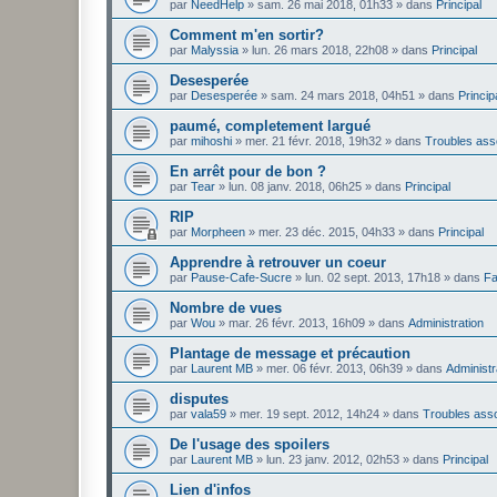
par
NeedHelp
»
sam. 26 mai 2018, 01h33
» dans
Principal
Comment m'en sortir?
par
Malyssia
»
lun. 26 mars 2018, 22h08
» dans
Principal
Desesperée
par
Desesperée
»
sam. 24 mars 2018, 04h51
» dans
Princip
paumé, completement largué
par
mihoshi
»
mer. 21 févr. 2018, 19h32
» dans
Troubles ass
En arrêt pour de bon ?
par
Tear
»
lun. 08 janv. 2018, 06h25
» dans
Principal
RIP
par
Morpheen
»
mer. 23 déc. 2015, 04h33
» dans
Principal
Apprendre à retrouver un coeur
par
Pause-Cafe-Sucre
»
lun. 02 sept. 2013, 17h18
» dans
Fa
Nombre de vues
par
Wou
»
mar. 26 févr. 2013, 16h09
» dans
Administration
Plantage de message et précaution
par
Laurent MB
»
mer. 06 févr. 2013, 06h39
» dans
Administr
disputes
par
vala59
»
mer. 19 sept. 2012, 14h24
» dans
Troubles ass
De l'usage des spoilers
par
Laurent MB
»
lun. 23 janv. 2012, 02h53
» dans
Principal
Lien d'infos