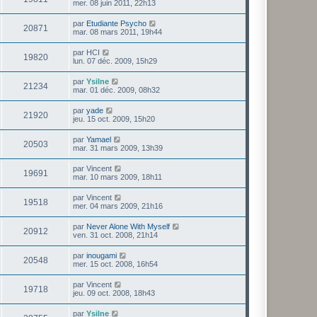
mer. 08 juin 2011, 22h13
par
Etudiante Psycho
20871
mar. 08 mars 2011, 19h44
par
HCI
19820
lun. 07 déc. 2009, 15h29
par
Ysilne
21234
mar. 01 déc. 2009, 08h32
par
yade
21920
jeu. 15 oct. 2009, 15h20
par
Yamael
20503
mar. 31 mars 2009, 13h39
par
Vincent
19691
mar. 10 mars 2009, 18h11
par
Vincent
19518
mer. 04 mars 2009, 21h16
par
Never Alone With Myself
20912
ven. 31 oct. 2008, 21h14
par
inougami
20548
mer. 15 oct. 2008, 16h54
par
Vincent
19718
jeu. 09 oct. 2008, 18h43
par
Ysilne