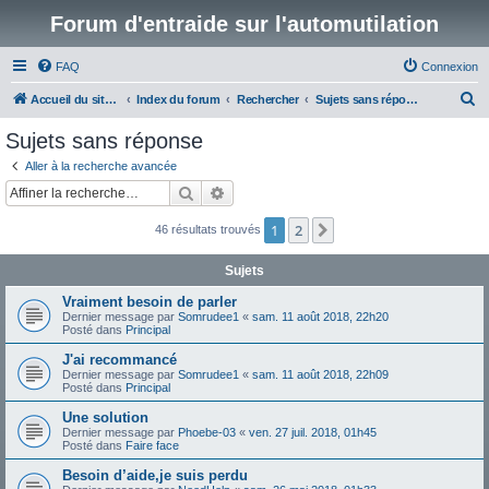
Forum d'entraide sur l'automutilation
FAQ
Connexion
R
Accueil du site www.automutilations.info
Index du forum
Rechercher
Sujets sans réponse
e
Sujets sans réponse
c
Aller à la recherche avancée
h
Rechercher
Recherche avancée
e
1
2
Suivante
46 résultats trouvés
r
c
Sujets
h
Vraiment besoin de parler
e
Dernier message par
Somrudee1
«
sam. 11 août 2018, 22h20
Posté dans
Principal
r
J'ai recommancé
Dernier message par
Somrudee1
«
sam. 11 août 2018, 22h09
Posté dans
Principal
Une solution
Dernier message par
Phoebe-03
«
ven. 27 juil. 2018, 01h45
Posté dans
Faire face
Besoin d’aide,je suis perdu