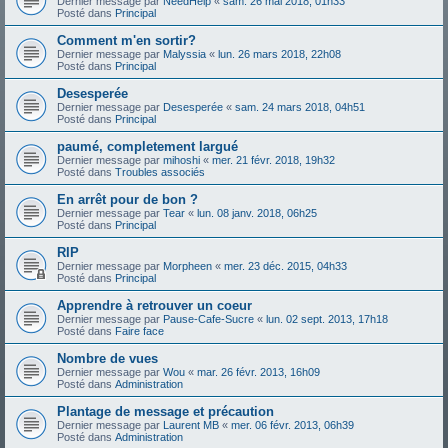
Dernier message par
NeedHelp
«
sam. 26 mai 2018, 01h33
Posté dans
Principal
Comment m'en sortir?
Dernier message par
Malyssia
«
lun. 26 mars 2018, 22h08
Posté dans
Principal
Desesperée
Dernier message par
Desesperée
«
sam. 24 mars 2018, 04h51
Posté dans
Principal
paumé, completement largué
Dernier message par
mihoshi
«
mer. 21 févr. 2018, 19h32
Posté dans
Troubles associés
En arrêt pour de bon ?
Dernier message par
Tear
«
lun. 08 janv. 2018, 06h25
Posté dans
Principal
RIP
Dernier message par
Morpheen
«
mer. 23 déc. 2015, 04h33
Posté dans
Principal
Apprendre à retrouver un coeur
Dernier message par
Pause-Cafe-Sucre
«
lun. 02 sept. 2013, 17h18
Posté dans
Faire face
Nombre de vues
Dernier message par
Wou
«
mar. 26 févr. 2013, 16h09
Posté dans
Administration
Plantage de message et précaution
Dernier message par
Laurent MB
«
mer. 06 févr. 2013, 06h39
Posté dans
Administration