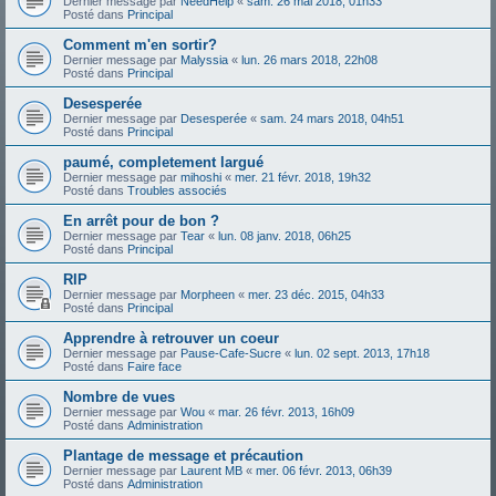
Dernier message par
NeedHelp
«
sam. 26 mai 2018, 01h33
Posté dans
Principal
Comment m'en sortir?
Dernier message par
Malyssia
«
lun. 26 mars 2018, 22h08
Posté dans
Principal
Desesperée
Dernier message par
Desesperée
«
sam. 24 mars 2018, 04h51
Posté dans
Principal
paumé, completement largué
Dernier message par
mihoshi
«
mer. 21 févr. 2018, 19h32
Posté dans
Troubles associés
En arrêt pour de bon ?
Dernier message par
Tear
«
lun. 08 janv. 2018, 06h25
Posté dans
Principal
RIP
Dernier message par
Morpheen
«
mer. 23 déc. 2015, 04h33
Posté dans
Principal
Apprendre à retrouver un coeur
Dernier message par
Pause-Cafe-Sucre
«
lun. 02 sept. 2013, 17h18
Posté dans
Faire face
Nombre de vues
Dernier message par
Wou
«
mar. 26 févr. 2013, 16h09
Posté dans
Administration
Plantage de message et précaution
Dernier message par
Laurent MB
«
mer. 06 févr. 2013, 06h39
Posté dans
Administration