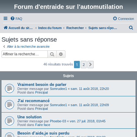
Forum d'entraide sur l'automutilation
FAQ
Connexion
R
Accueil du site www.automutilations.info
Index du forum
Rechercher
Sujets sans réponse
e
Sujets sans réponse
c
Aller à la recherche avancée
h
Rechercher
Recherche avancée
e
1
2
Suivante
46 résultats trouvés
r
c
Sujets
h
Vraiment besoin de parler
e
Dernier message par
Somrudee1
«
sam. 11 août 2018, 22h20
Posté dans
Principal
r
J'ai recommancé
Dernier message par
Somrudee1
«
sam. 11 août 2018, 22h09
Posté dans
Principal
Une solution
Dernier message par
Phoebe-03
«
ven. 27 juil. 2018, 01h45
Posté dans
Faire face
Besoin d’aide,je suis perdu