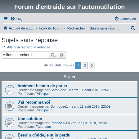
Forum d'entraide sur l'automutilation
FAQ
Connexion
R
Accueil du site www.automutilations.info
Index du forum
Rechercher
Sujets sans réponse
e
Sujets sans réponse
c
Aller à la recherche avancée
h
Rechercher
Recherche avancée
e
1
2
Suivante
46 résultats trouvés
r
c
Sujets
h
Vraiment besoin de parler
e
Dernier message par
Somrudee1
«
sam. 11 août 2018, 22h20
Posté dans
Principal
r
J'ai recommancé
Dernier message par
Somrudee1
«
sam. 11 août 2018, 22h09
Posté dans
Principal
Une solution
Dernier message par
Phoebe-03
«
ven. 27 juil. 2018, 01h45
Posté dans
Faire face
Besoin d’aide,je suis perdu