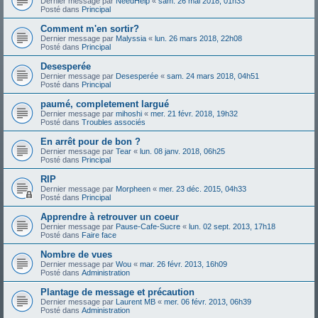
Dernier message par
NeedHelp
«
sam. 26 mai 2018, 01h33
Posté dans
Principal
Comment m'en sortir?
Dernier message par
Malyssia
«
lun. 26 mars 2018, 22h08
Posté dans
Principal
Desesperée
Dernier message par
Desesperée
«
sam. 24 mars 2018, 04h51
Posté dans
Principal
paumé, completement largué
Dernier message par
mihoshi
«
mer. 21 févr. 2018, 19h32
Posté dans
Troubles associés
En arrêt pour de bon ?
Dernier message par
Tear
«
lun. 08 janv. 2018, 06h25
Posté dans
Principal
RIP
Dernier message par
Morpheen
«
mer. 23 déc. 2015, 04h33
Posté dans
Principal
Apprendre à retrouver un coeur
Dernier message par
Pause-Cafe-Sucre
«
lun. 02 sept. 2013, 17h18
Posté dans
Faire face
Nombre de vues
Dernier message par
Wou
«
mar. 26 févr. 2013, 16h09
Posté dans
Administration
Plantage de message et précaution
Dernier message par
Laurent MB
«
mer. 06 févr. 2013, 06h39
Posté dans
Administration