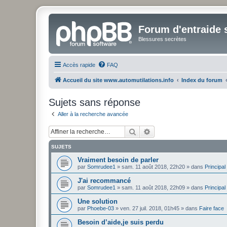
Forum d'entraide s
Blessures secrètes
Accès rapide
FAQ
Accueil du site www.automutilations.info
Index du forum
Sujets sans réponse
Aller à la recherche avancée
Rechercher
Recherche avancée
SUJETS
Vraiment besoin de parler
par
Somrudee1
»
sam. 11 août 2018, 22h20
» dans
Principal
J'ai recommancé
par
Somrudee1
»
sam. 11 août 2018, 22h09
» dans
Principal
Une solution
par
Phoebe-03
»
ven. 27 juil. 2018, 01h45
» dans
Faire face
Besoin d’aide,je suis perdu