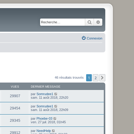
Rechercher
Recherche avancé
Connexion
1
2
Suivante
46 résultats trouvés
VUES
DERNIER MESSAGE
par
Somrudee1
29907
sam. 11 août 2018, 22h20
par
Somrudee1
29454
sam. 11 août 2018, 22h09
par
Phoebe-03
29345
ven. 27 juil. 2018, 01h45
par
NeedHelp
29912