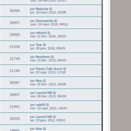
sam. 26 mai 2018, 01h33
par
Malyssia
30494
lun. 26 mars 2018, 22h08
par
Desesperée
29957
sam. 24 mars 2018, 04h51
par
mihoshi
29993
mer. 21 févr. 2018, 19h32
par
Tear
21556
lun. 08 janv. 2018, 06h25
par
Morpheen
21740
mer. 23 déc. 2015, 04h33
par
Pause-Cafe-Sucre
21184
lun. 02 sept. 2013, 17h18
par
Wou
30587
mar. 26 févr. 2013, 16h09
par
Laurent MB
29807
mer. 06 févr. 2013, 06h39
par
vala59
21941
mer. 19 sept. 2012, 14h24
par
Laurent MB
20025
lun. 23 janv. 2012, 02h53
par
Wou
19894