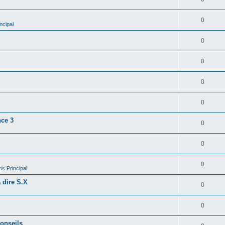
0
ncipal
0
0
0
0
nce 3
0
0
0
ns
Principal
a dire S.X
0
0
conseils