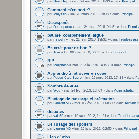
par
NeedHelp
»
sam. 26 mai 2018, 01h33
» dans
Principal
Comment m'en sortir?
par
Malyssia
»
lun. 26 mars 2018, 22h08
» dans
Principal
Desesperée
par
Desesperée
»
sam. 24 mars 2018, 04h51
» dans
Princip
paumé, completement largué
par
mihoshi
»
mer. 21 févr. 2018, 19h32
» dans
Troubles ass
En arrêt pour de bon ?
par
Tear
»
lun. 08 janv. 2018, 06h25
» dans
Principal
RIP
par
Morpheen
»
mer. 23 déc. 2015, 04h33
» dans
Principal
Apprendre à retrouver un coeur
par
Pause-Cafe-Sucre
»
lun. 02 sept. 2013, 17h18
» dans
Fa
Nombre de vues
par
Wou
»
mar. 26 févr. 2013, 16h09
» dans
Administration
Plantage de message et précaution
par
Laurent MB
»
mer. 06 févr. 2013, 06h39
» dans
Administr
disputes
par
vala59
»
mer. 19 sept. 2012, 14h24
» dans
Troubles ass
De l'usage des spoilers
par
Laurent MB
»
lun. 23 janv. 2012, 02h53
» dans
Principal
Lien d'infos