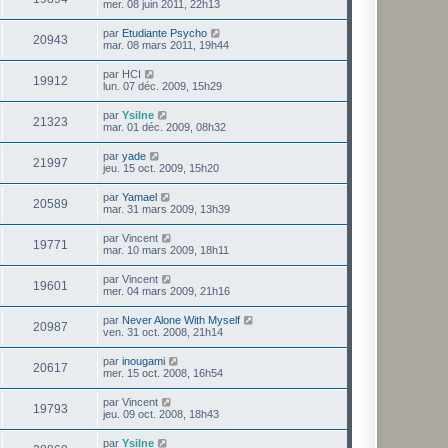
mer. 08 juin 2011, 22h13
par
Etudiante Psycho
20943
mar. 08 mars 2011, 19h44
par
HCI
19912
lun. 07 déc. 2009, 15h29
par
Ysilne
21323
mar. 01 déc. 2009, 08h32
par
yade
21997
jeu. 15 oct. 2009, 15h20
par
Yamael
20589
mar. 31 mars 2009, 13h39
par
Vincent
19771
mar. 10 mars 2009, 18h11
par
Vincent
19601
mer. 04 mars 2009, 21h16
par
Never Alone With Myself
20987
ven. 31 oct. 2008, 21h14
par
inougami
20617
mer. 15 oct. 2008, 16h54
par
Vincent
19793
jeu. 09 oct. 2008, 18h43
par
Ysilne