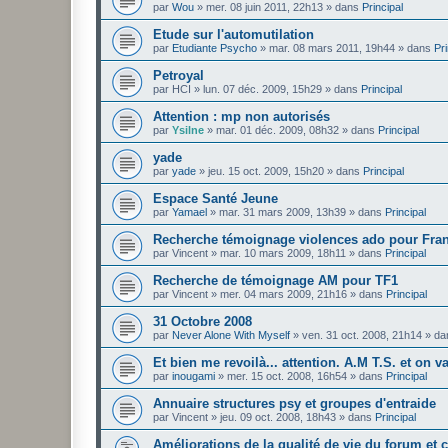
par
Wou
»
mer. 08 juin 2011, 22h13
» dans
Principal
Etude sur l'automutilation
par
Etudiante Psycho
»
mar. 08 mars 2011, 19h44
» dans
Pri
Petroyal
par
HCI
»
lun. 07 déc. 2009, 15h29
» dans
Principal
Attention : mp non autorisés
par
Ysilne
»
mar. 01 déc. 2009, 08h32
» dans
Principal
yade
par
yade
»
jeu. 15 oct. 2009, 15h20
» dans
Principal
Espace Santé Jeune
par
Yamael
»
mar. 31 mars 2009, 13h39
» dans
Principal
Recherche témoignage violences ado pour Fra
par
Vincent
»
mar. 10 mars 2009, 18h11
» dans
Principal
Recherche de témoignage AM pour TF1
par
Vincent
»
mer. 04 mars 2009, 21h16
» dans
Principal
31 Octobre 2008
par
Never Alone With Myself
»
ven. 31 oct. 2008, 21h14
» da
Et bien me revoilà... attention. A.M T.S. et on v
par
inougami
»
mer. 15 oct. 2008, 16h54
» dans
Principal
Annuaire structures psy et groupes d'entraide
par
Vincent
»
jeu. 09 oct. 2008, 18h43
» dans
Principal
Améliorations de la qualité de vie du forum et 