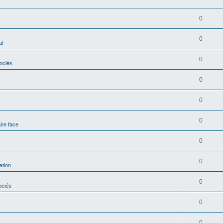
0
0
al
0
ociés
0
0
0
ire face
0
0
ation
0
ociés
0
0