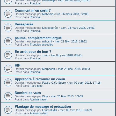
Dernier message par
NeedHelp
«
sam. 26 mai 2018, 01h33
Posté dans
Principal
Comment m'en sortir?
Dernier message par
Malyssia
«
lun. 26 mars 2018, 22h08
Posté dans
Principal
Desesperée
Dernier message par
Desesperée
«
sam. 24 mars 2018, 04h51
Posté dans
Principal
paumé, completement largué
Dernier message par
mihoshi
«
mer. 21 févr. 2018, 19h32
Posté dans
Troubles associés
En arrêt pour de bon ?
Dernier message par
Tear
«
lun. 08 janv. 2018, 06h25
Posté dans
Principal
RIP
Dernier message par
Morpheen
«
mer. 23 déc. 2015, 04h33
Posté dans
Principal
Apprendre à retrouver un coeur
Dernier message par
Pause-Cafe-Sucre
«
lun. 02 sept. 2013, 17h18
Posté dans
Faire face
Nombre de vues
Dernier message par
Wou
«
mar. 26 févr. 2013, 16h09
Posté dans
Administration
Plantage de message et précaution
Dernier message par
Laurent MB
«
mer. 06 févr. 2013, 06h39
Posté dans
Administration