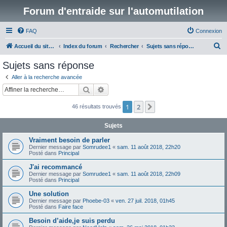
Forum d'entraide sur l'automutilation
FAQ
Connexion
R
Accueil du site www.automutilations.info
Index du forum
Rechercher
Sujets sans réponse
e
Sujets sans réponse
c
Aller à la recherche avancée
h
Rechercher
Recherche avancée
e
1
2
Suivante
46 résultats trouvés
r
c
Sujets
h
Vraiment besoin de parler
e
Dernier message par
Somrudee1
«
sam. 11 août 2018, 22h20
Posté dans
Principal
r
J'ai recommancé
Dernier message par
Somrudee1
«
sam. 11 août 2018, 22h09
Posté dans
Principal
Une solution
Dernier message par
Phoebe-03
«
ven. 27 juil. 2018, 01h45
Posté dans
Faire face
Besoin d’aide,je suis perdu