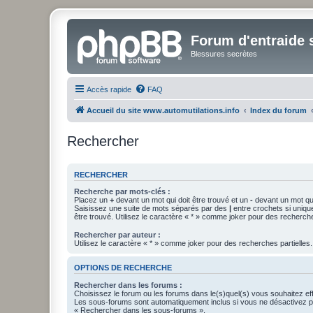
Forum d'entraide s
Blessures secrètes
Accès rapide
FAQ
Accueil du site www.automutilations.info
Index du forum
Rechercher
RECHERCHER
Recherche par mots-clés :
Placez un
+
devant un mot qui doit être trouvé et un
-
devant un mot qui
Saisissez une suite de mots séparés par des
|
entre crochets si uniqu
être trouvé. Utilisez le caractère « * » comme joker pour des recherche
Rechercher par auteur :
Utilisez le caractère « * » comme joker pour des recherches partielles.
OPTIONS DE RECHERCHE
Rechercher dans les forums :
Choisissez le forum ou les forums dans le(s)quel(s) vous souhaitez ef
Les sous-forums sont automatiquement inclus si vous ne désactivez pa
« Rechercher dans les sous-forums ».