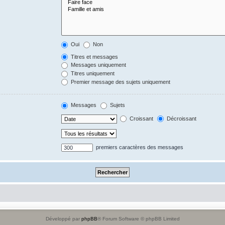
Oui
Non
Titres et messages
Messages uniquement
Titres uniquement
Premier message des sujets uniquement
Messages
Sujets
Croissant
Décroissant
premiers caractères des messages
Développé par
phpBB
® Forum Software © phpBB Limited