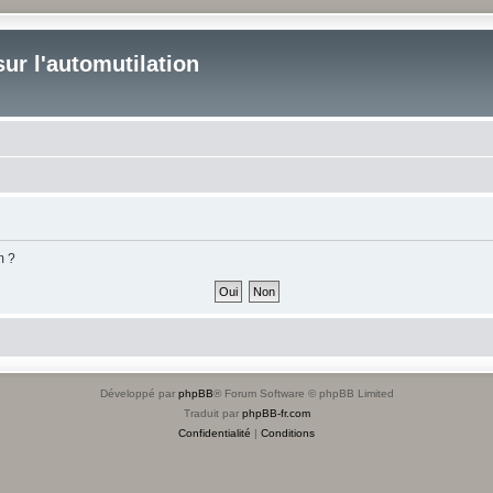
ur l'automutilation
m ?
Développé par
phpBB
® Forum Software © phpBB Limited
Traduit par
phpBB-fr.com
Confidentialité
|
Conditions