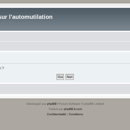
ur l'automutilation
m ?
Développé par
phpBB
® Forum Software © phpBB Limited
Traduit par
phpBB-fr.com
Confidentialité
|
Conditions