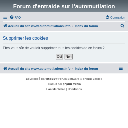
Forum d'entraide sur l'automutilation
FAQ
Connexion
R
Accueil du site www.automutilations.info
Index du forum
e
Supprimer les cookies
c
h
Êtes-vous sûr de vouloir supprimer tous les cookies de ce forum ?
e
r
c
Accueil du site www.automutilations.info
Index du forum
h
Développé par
phpBB
® Forum Software © phpBB Limited
e
Traduit par
phpBB-fr.com
r
Confidentialité
|
Conditions