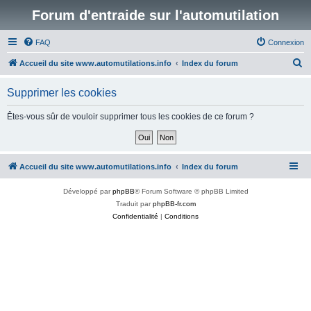
Forum d'entraide sur l'automutilation
FAQ
Connexion
R
Accueil du site www.automutilations.info
Index du forum
e
Supprimer les cookies
c
h
Êtes-vous sûr de vouloir supprimer tous les cookies de ce forum ?
e
r
c
Accueil du site www.automutilations.info
Index du forum
h
Développé par
phpBB
® Forum Software © phpBB Limited
e
Traduit par
phpBB-fr.com
r
Confidentialité
|
Conditions