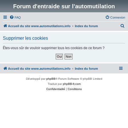
Forum d'entraide sur l'automutilation
FAQ
Connexion
R
Accueil du site www.automutilations.info
Index du forum
e
Supprimer les cookies
c
h
Êtes-vous sûr de vouloir supprimer tous les cookies de ce forum ?
e
r
c
Accueil du site www.automutilations.info
Index du forum
h
Développé par
phpBB
® Forum Software © phpBB Limited
e
Traduit par
phpBB-fr.com
r
Confidentialité
|
Conditions