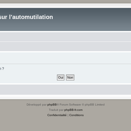
ur l'automutilation
m ?
Développé par
phpBB
® Forum Software © phpBB Limited
Traduit par
phpBB-fr.com
Confidentialité
|
Conditions