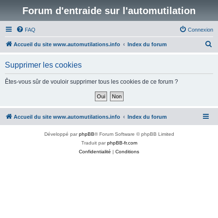
Forum d'entraide sur l'automutilation
FAQ
Connexion
R
Accueil du site www.automutilations.info
Index du forum
e
Supprimer les cookies
c
h
Êtes-vous sûr de vouloir supprimer tous les cookies de ce forum ?
e
r
c
Accueil du site www.automutilations.info
Index du forum
h
Développé par
phpBB
® Forum Software © phpBB Limited
e
Traduit par
phpBB-fr.com
r
Confidentialité
|
Conditions