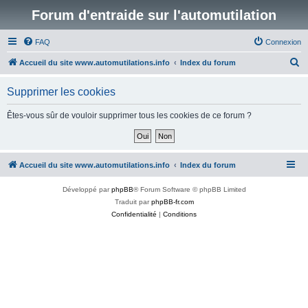
Forum d'entraide sur l'automutilation
FAQ
Connexion
R
Accueil du site www.automutilations.info
Index du forum
e
Supprimer les cookies
c
h
Êtes-vous sûr de vouloir supprimer tous les cookies de ce forum ?
e
r
c
Accueil du site www.automutilations.info
Index du forum
h
Développé par
phpBB
® Forum Software © phpBB Limited
e
Traduit par
phpBB-fr.com
r
Confidentialité
|
Conditions