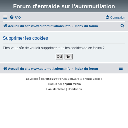
Forum d'entraide sur l'automutilation
FAQ
Connexion
R
Accueil du site www.automutilations.info
Index du forum
e
Supprimer les cookies
c
h
Êtes-vous sûr de vouloir supprimer tous les cookies de ce forum ?
e
r
c
Accueil du site www.automutilations.info
Index du forum
h
Développé par
phpBB
® Forum Software © phpBB Limited
e
Traduit par
phpBB-fr.com
r
Confidentialité
|
Conditions