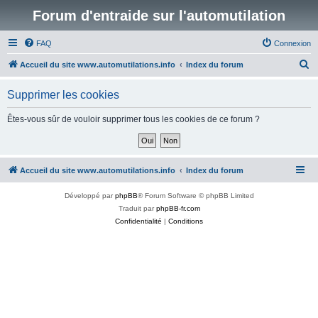
Forum d'entraide sur l'automutilation
FAQ
Connexion
R
Accueil du site www.automutilations.info
Index du forum
e
Supprimer les cookies
c
h
Êtes-vous sûr de vouloir supprimer tous les cookies de ce forum ?
e
r
c
Accueil du site www.automutilations.info
Index du forum
h
Développé par
phpBB
® Forum Software © phpBB Limited
e
Traduit par
phpBB-fr.com
r
Confidentialité
|
Conditions