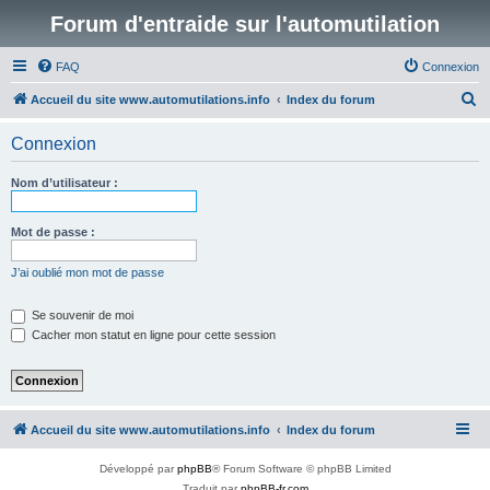
Forum d'entraide sur l'automutilation
FAQ
Connexion
R
Accueil du site www.automutilations.info
Index du forum
e
Connexion
c
h
Nom d’utilisateur :
e
r
Mot de passe :
c
J’ai oublié mon mot de passe
h
e
Se souvenir de moi
Cacher mon statut en ligne pour cette session
r
Accueil du site www.automutilations.info
Index du forum
Développé par
phpBB
® Forum Software © phpBB Limited
Traduit par
phpBB-fr.com