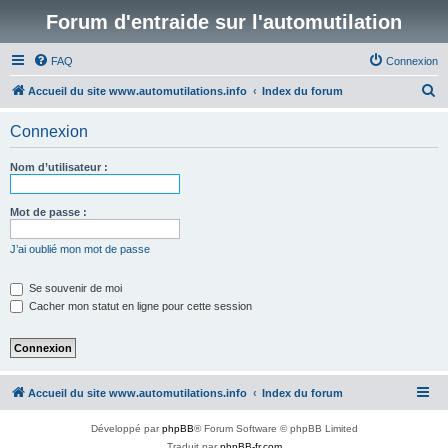
Forum d'entraide sur l'automutilation
FAQ
Connexion
R
Accueil du site www.automutilations.info
Index du forum
e
Connexion
c
h
Nom d’utilisateur :
e
r
Mot de passe :
c
J’ai oublié mon mot de passe
h
e
Se souvenir de moi
Cacher mon statut en ligne pour cette session
r
Accueil du site www.automutilations.info
Index du forum
Développé par
phpBB
® Forum Software © phpBB Limited
Traduit par
phpBB-fr.com