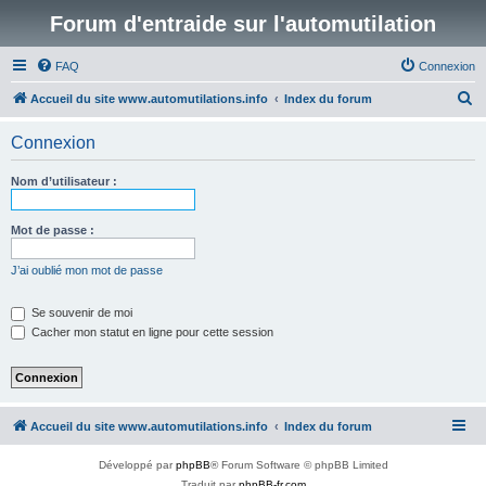
Forum d'entraide sur l'automutilation
FAQ
Connexion
R
Accueil du site www.automutilations.info
Index du forum
e
Connexion
c
h
Nom d’utilisateur :
e
r
Mot de passe :
c
J’ai oublié mon mot de passe
h
e
Se souvenir de moi
Cacher mon statut en ligne pour cette session
r
Accueil du site www.automutilations.info
Index du forum
Développé par
phpBB
® Forum Software © phpBB Limited
Traduit par
phpBB-fr.com