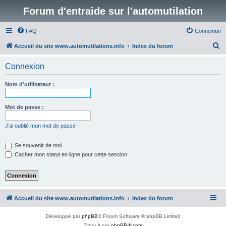
Forum d'entraide sur l'automutilation
FAQ
Connexion
R
Accueil du site www.automutilations.info
Index du forum
e
Connexion
c
h
Nom d’utilisateur :
e
r
Mot de passe :
c
J’ai oublié mon mot de passe
h
e
Se souvenir de moi
Cacher mon statut en ligne pour cette session
r
Accueil du site www.automutilations.info
Index du forum
Développé par
phpBB
® Forum Software © phpBB Limited
Traduit par
phpBB-fr.com