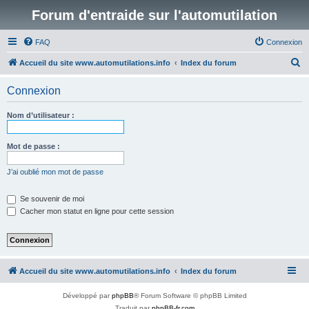
Forum d'entraide sur l'automutilation
FAQ
Connexion
R
Accueil du site www.automutilations.info
Index du forum
e
Connexion
c
h
Nom d’utilisateur :
e
r
Mot de passe :
c
J’ai oublié mon mot de passe
h
e
Se souvenir de moi
Cacher mon statut en ligne pour cette session
r
Accueil du site www.automutilations.info
Index du forum
Développé par
phpBB
® Forum Software © phpBB Limited
Traduit par
phpBB-fr.com