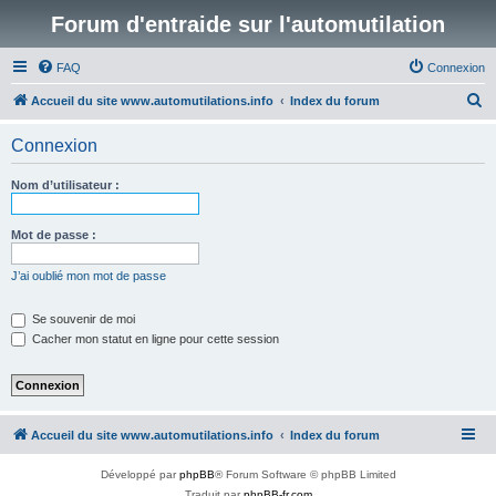
Forum d'entraide sur l'automutilation
FAQ
Connexion
R
Accueil du site www.automutilations.info
Index du forum
e
Connexion
c
h
Nom d’utilisateur :
e
r
Mot de passe :
c
J’ai oublié mon mot de passe
h
e
Se souvenir de moi
Cacher mon statut en ligne pour cette session
r
Accueil du site www.automutilations.info
Index du forum
Développé par
phpBB
® Forum Software © phpBB Limited
Traduit par
phpBB-fr.com